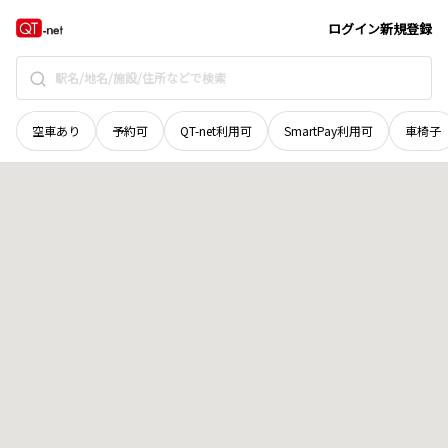
京都府
与謝郡与謝野町
字香河
地域選択で探す
ログイン
新規登録
空車あり
予約可
QT-net利用可
SmartPay利用可
車椅子