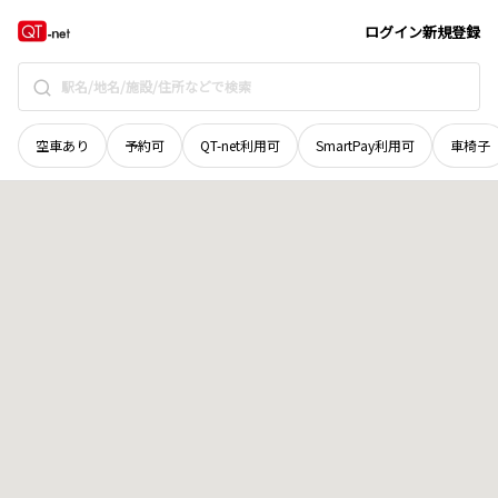
京都府
与謝郡伊根町
字本庄浜
地域選択で探す
ログイン
新規登録
空車あり
予約可
QT-net利用可
SmartPay利用可
車椅子