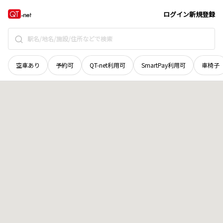
京都府
京丹後市
久美浜町湊宮
地域選択で探す
ログイン
新規登録
空車あり
予約可
QT-net利用可
SmartPay利用可
車椅子