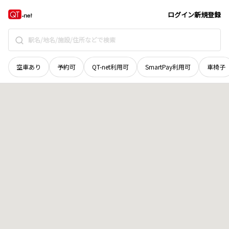
京都府
京丹後市
久美浜町芦原
地域選択で探す
ログイン
新規登録
空車あり
予約可
QT-net利用可
SmartPay利用可
車椅子