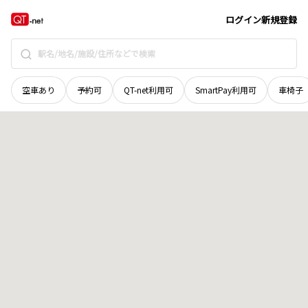
京都府
京丹後市
峰山町新治
地域選択で探す
ログイン
新規登録
空車あり
予約可
QT-net利用可
SmartPay利用可
車椅子