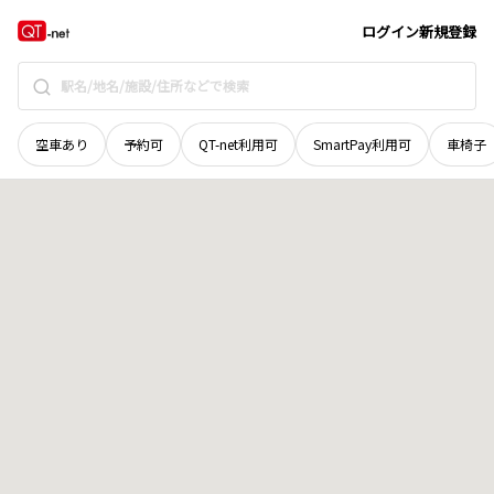
京都府
京田辺市
三山木奥山田
地域選択で探す
ログイン
新規登録
空車あり
予約可
QT-net利用可
SmartPay利用可
車椅子