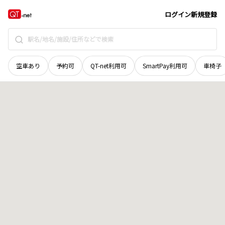
京都府
京田辺市
三山木平田
地域選択で探す
ログイン
新規登録
空車あり
予約可
QT-net利用可
SmartPay利用可
車椅子