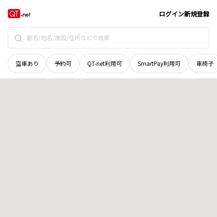
京都府
京田辺市
天王口別所
地域選択で探す
ログイン
新規登録
空車あり
予約可
QT-net利用可
SmartPay利用可
車椅子