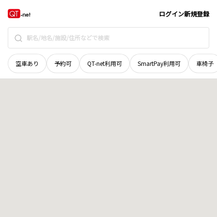
京都府
京田辺市
天王口石畑
地域選択で探す
ログイン
新規登録
空車あり
予約可
QT-net利用可
SmartPay利用可
車椅子