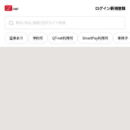
京都府
京田辺市
打田地蔵山
地域選択で探す
ログイン
新規登録
空車あり
予約可
QT-net利用可
SmartPay利用可
車椅子