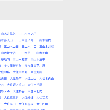
三山木井路外
三山木八ノ坪
山木善入山
三山木垣ノ内
三山木垣内
崎
三山木山田
三山木川口
三山木川端
三山木綾ケ谷
三山木芝
三山木芝山
木谷垣内
三山木越前
三山木道中
田
多々羅新宮前
多々羅東平川原
大住中島
大住中西野
大住丸山
住古田
大住吸戸
大住土山
大住地内山
女谷
大住姫ノ垣内
大住宇手尾
住杉ノ森
大住杉谷
大住東北向
原
大住竜王谷
大住細畑
大住荒堀
上
大住長田
大住長谷折
大住門田