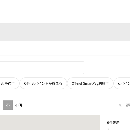
net 予約可
QT-netポイントが貯まる
QT-net SmartPay利用可
dポイ
不
不明
※一部
0件表示
1