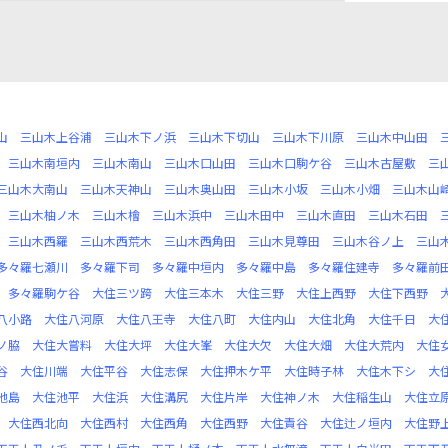
山
三山木上谷浦
三山木下ノ浜
三山木下切山
三山木下川原
三山木中山田
三山木南垣内
三山木南山
三山木口山田
三山木口駒ケ谷
三山木古屋敷
三
三山木大南山
三山木天神山
三山木奥山田
三山木小坂
三山木小畑
三山木山
三山木柚ノ木
三山木檜
三山木浜中
三山木田中
三山木直田
三山木石田
三山木西羅
三山木西荒木
三山木西角田
三山木見尊田
三山木谷ノ上
三山
多々羅七瀬川
多々羅下司
多々羅中垣内
多々羅中島
多々羅住建寺
多々羅前
多々羅駒ケ谷
大住三ツ跨
大住三本木
大住三野
大住上西野
大住下西野
八小路
大住八河原
大住八王寺
大住八町
大住内山
大住北角
大住千日
大
ノ脇
大住大嘗料
大住大坪
大住大峯
大住大欠
大住大畑
大住大荒内
大住
谷
大住川端
大住平谷
大住志保
大住押木ケ平
大住時子林
大住木下シ
大
池島
大住池平
大住浜
大住溝尻
大住片岸
大住神ノ木
大住稲生山
大住立
大住西北向
大住西村
大住西角
大住西野
大住責谷
大住辻ノ垣内
大住野