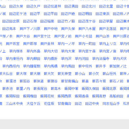
丸山
田辺久保
田辺久戸
田辺伝道林
田辺勇田
田辺北川
田辺北里
田辺十
ノ城
田辺尼ケ池
田辺平
田辺平田
田辺戸絶
田辺明田
田辺東浜
田辺柿ノ
田辺田出原
田辺石塚
田辺稲葉
田辺竹ノ脇
田辺茂ケ谷
田辺草屋
田辺蕪
田辺鳥本
興戸下ノ川原
興戸中地
興戸久保
興戸八木屋
興戸北落延
興戸
戸塚ノ本
興戸大谷
興戸宮ケ辻
興戸宮ノ前
興戸小モ詰
興戸山添
興戸川原
元
興戸若宮
興戸郡塚
興戸金林
草内一ノ坪
草内一町田
草内上リ立
草内
ノ上
草内塚本
草内外島
草内大切
草内大東
草内宮ケ森
草内宮ノ後
草内
台
草内東垣内
草内柳田
草内橋折
草内沢
草内河田
草内法福寺
草内犬伏
草内西垣内
草内鐘鉦割
草内馬橋
草内馬田
薪中垣外
薪井手
薪加賀ノ辻
薪大仏谷
薪大塚
薪大崩
薪大欠
薪天神堂
薪小山
薪小欠
薪山垣外
薪岸
々
薪溜池
薪狐谷
薪狭道
薪狼谷
薪甘南備山
薪畠
薪百々坂
薪石ノ前
薪赤池
薪里ノ内
薪長尾谷
薪高木
飯岡中峯
飯岡久保田
飯岡北原
飯岡
原
飯岡桜田
飯岡権田
飯岡花咲
飯岡西原
飯岡香森
飯岡高野
高船前田
農
三山木中央
大住ケ丘
花住坂
甘南備台
田辺
田辺中央
同志社山手
松