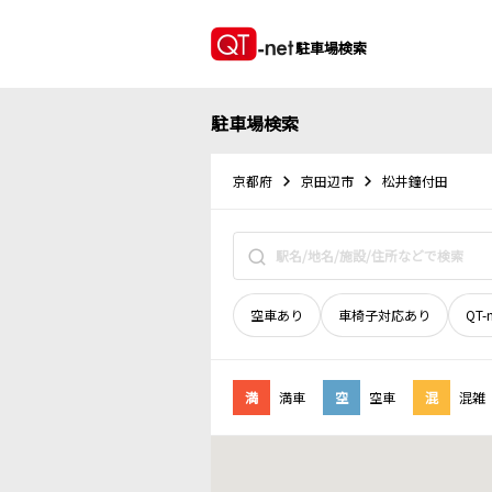
駐車場検索
駐車場検索
京都府
京田辺市
松井鐘付田
空車あり
車椅子対応あり
QT-
満
満車
空
空車
混
混雑