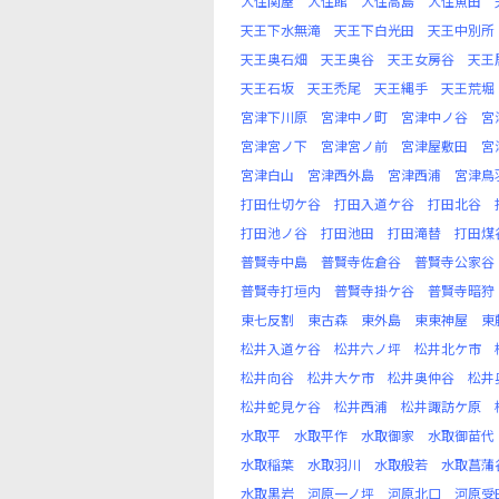
大住関屋
大住館
大住高島
大住魚田
天王下水無滝
天王下白光田
天王中別所
天王奥石畑
天王奥谷
天王女房谷
天王
天王石坂
天王禿尾
天王縄手
天王荒堀
宮津下川原
宮津中ノ町
宮津中ノ谷
宮
宮津宮ノ下
宮津宮ノ前
宮津屋敷田
宮
宮津白山
宮津西外島
宮津西浦
宮津鳥
打田仕切ケ谷
打田入道ケ谷
打田北谷
打田池ノ谷
打田池田
打田滝替
打田煤
普賢寺中島
普賢寺佐倉谷
普賢寺公家谷
普賢寺打垣内
普賢寺掛ケ谷
普賢寺暗狩
東七反割
東古森
東外島
東東神屋
東
松井入道ケ谷
松井六ノ坪
松井北ケ市
松井向谷
松井大ケ市
松井奥仲谷
松井
松井蛇見ケ谷
松井西浦
松井諏訪ケ原
水取平
水取平作
水取御家
水取御苗代
水取稲葉
水取羽川
水取般若
水取菖蒲
水取黒岩
河原一ノ坪
河原北口
河原受