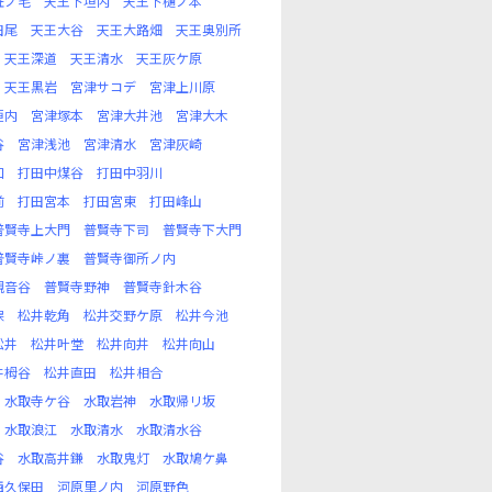
丑ノ毛
天王下垣内
天王下樋ノ本
田尾
天王大谷
天王大路畑
天王奥別所
天王深道
天王清水
天王灰ケ原
天王黒岩
宮津サコデ
宮津上川原
垣内
宮津塚本
宮津大井池
宮津大木
谷
宮津浅池
宮津清水
宮津灰崎
口
打田中煤谷
打田中羽川
前
打田宮本
打田宮東
打田峰山
普賢寺上大門
普賢寺下司
普賢寺下大門
普賢寺峠ノ裏
普賢寺御所ノ内
観音谷
普賢寺野神
普賢寺針木谷
保
松井乾角
松井交野ケ原
松井今池
松井
松井叶堂
松井向井
松井向山
井栂谷
松井直田
松井相合
水取寺ケ谷
水取岩神
水取帰リ坂
水取浪江
水取清水
水取清水谷
谷
水取高井鎌
水取鬼灯
水取鳩ケ鼻
西久保田
河原里ノ内
河原野色