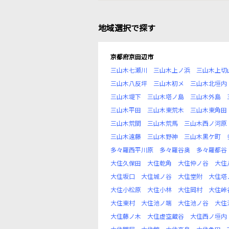
地域選択で探す
京都府京田辺市
三山木七瀬川
三山木上ノ浜
三山木上切
三山木八反坪
三山木初メ
三山木北垣内
三山木堤下
三山木塔ノ島
三山木外島
三山木平田
三山木東荒木
三山木東角田
三山木荒間
三山木荒馬
三山木西ノ河原
三山木遠藤
三山木野神
三山木黒ケ町
多々羅西平川原
多々羅谷奥
多々羅都谷
大住久保田
大住乾角
大住仲ノ谷
大住
大住坂口
大住城ノ谷
大住堂附
大住塔
大住小松原
大住小林
大住岡村
大住峠
大住東村
大住池ノ端
大住池ノ谷
大住
大住藤ノ木
大住虚空蔵谷
大住西ノ垣内