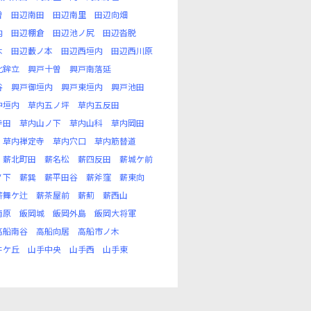
曽
田辺南田
田辺南里
田辺向畑
内
田辺棚倉
田辺池ノ尻
田辺沓脱
木
田辺藪ノ本
田辺西垣内
田辺西川原
北鉾立
興戸十曽
興戸南落延
谷
興戸御垣内
興戸東垣内
興戸池田
中垣内
草内五ノ坪
草内五反田
寺田
草内山ノ下
草内山科
草内岡田
草内禅定寺
草内穴口
草内筋替道
薪北町田
薪名松
薪四反田
薪城ケ前
ノ下
薪巽
薪平田谷
薪斧窪
薪東向
薪舞ケ辻
薪茶屋前
薪薊
薪西山
南原
飯岡城
飯岡外島
飯岡大将軍
高船南谷
高船向居
高船市ノ木
井ケ丘
山手中央
山手西
山手東