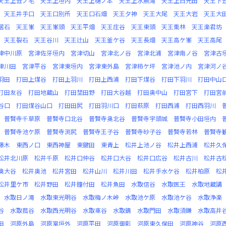
天王上丑ノ毛
天王上垣内
天王上樋ノ本
天王上水無滝
天王上白光田
天王下
天王井手口
天王口別所
天王口石畑
天王夕神
天王大尾
天王大岩
天王大
居石
天王峯
天王峯頭
天王平畑
天王庄谷
天王東頭
天王栗林
天王楽君坊
天王裂石
天王谷川
天王辻山
天王釜ケ谷
天王長畑
天王高ケ峯
天王高尾
津中川原
宮津佐牙垣内
宮津切山
宮津北ノ谷
宮津北浦
宮津南ノ谷
宮津古
津川田
宮津平谷
宮津東垣内
宮津東外島
宮津柿ケ坪
宮津池ノ内
宮津河ノ
羽田
打田上煤谷
打田上羽川
打田上西浦
打田下煤谷
打田下羽川
打田中山
打田友谷
打田地蔵山
打田埜田野
打田大谷越
打田奥中山
打田宮下
打田宮
谷口
打田煤谷山口
打田田尻
打田羽川口
打田萩原
打田西浦
打田西羽川
普賢寺千草原
普賢寺口北谷
普賢寺奥北谷
普賢寺宇頭城
普賢寺小田垣内
普賢寺池ケ原
普賢寺渕尻
普賢寺王子谷
普賢寺砂子谷
普賢寺若林
普賢寺
藤木
東西ノ口
東西神屋
東鍵田
東青上
松井上池ノ谷
松井上西浦
松井久
松井北川原
松井千原
松井口仲谷
松井口大谷
松井口広谷
松井古川
松井古
奥大谷
松井奥池
松井宮田
松井山川
松井川田
松井手水ケ谷
松井柏原
松
松井里ケ市
松井野田
松井鐘付田
松井魚田
水取信谷
水取医王
水取地蔵講
水取日ノ滝
水取東光明谷
水取梅ノ木峠
水取池ケ原
水取池ケ谷
水取浄楽
谷
水取菰谷
水取西光明谷
水取車谷
水取錆
水取門田
水取須鎌
水取高井
田
河原外島
河原室垣外
河原平田
河原御影
河原東久保田
河原神谷
河原