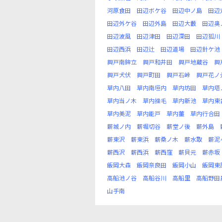
河原食田
田辺ボケ谷
田辺中ノ島
田辺
田辺外ケ谷
田辺外島
田辺大藪
田辺奥
田辺波風
田辺津田
田辺深田
田辺狐川
田辺西浜
田辺辻
田辺道場
田辺針ケ池
興戸南鉾立
興戸和井田
興戸地蔵谷
興
興戸犬伏
興戸町田
興戸石峠
興戸花ノ
草内八田
草内南垣内
草内坊田
草内塔
草内当ノ木
草内操毛
草内新池
草内東
草内美泥
草内能戸
草内薑
草内行合田
薪城ノ内
薪堀切谷
薪堂ノ後
薪外島
薪東沢
薪東浜
薪桑ノ木
薪水取
薪泥
薪西沢
薪西浜
薪西窪
薪貝元
薪赤坂
飯岡大森
飯岡奈良田
飯岡小山
飯岡東
高船池ノ谷
高船谷川
高船里
高船野田
山手南