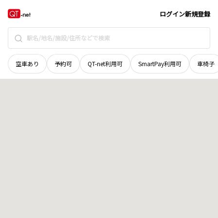
京都府
京田辺市
田辺棚倉
地域選択で探す
ログイン
新規登録
空車あり
予約可
QT-net利用可
SmartPay利用可
車椅子