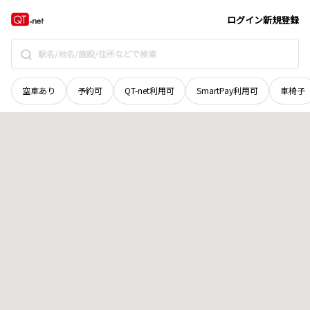
京都府
京田辺市
興戸北鉾立
地域選択で探す
ログイン
新規登録
空車あり
予約可
QT-net利用可
SmartPay利用可
車椅子