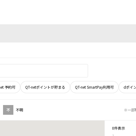
net 予約可
QT-netポイントが貯まる
QT-net SmartPay利用可
dポイ
不
不明
※一部
0件表示
1