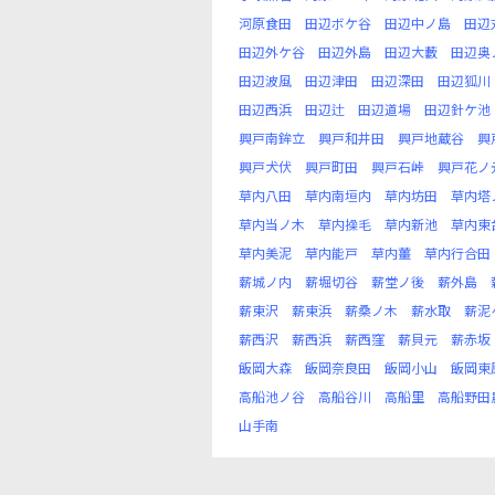
河原食田
田辺ボケ谷
田辺中ノ島
田辺
田辺外ケ谷
田辺外島
田辺大藪
田辺奥
田辺波風
田辺津田
田辺深田
田辺狐川
田辺西浜
田辺辻
田辺道場
田辺針ケ池
興戸南鉾立
興戸和井田
興戸地蔵谷
興
興戸犬伏
興戸町田
興戸石峠
興戸花ノ
草内八田
草内南垣内
草内坊田
草内塔
草内当ノ木
草内操毛
草内新池
草内東
草内美泥
草内能戸
草内薑
草内行合田
薪城ノ内
薪堀切谷
薪堂ノ後
薪外島
薪東沢
薪東浜
薪桑ノ木
薪水取
薪泥
薪西沢
薪西浜
薪西窪
薪貝元
薪赤坂
飯岡大森
飯岡奈良田
飯岡小山
飯岡東
高船池ノ谷
高船谷川
高船里
高船野田
山手南