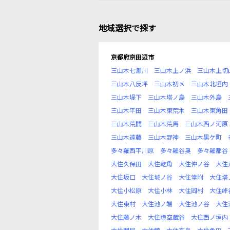
地域選択で探す
京都府京田辺市
三山木七瀬川
三山木上ノ浜
三山木上切
三山木八反坪
三山木初メ
三山木北垣内
三山木堤下
三山木塔ノ島
三山木外島
三山木平田
三山木東荒木
三山木東角田
三山木荒間
三山木荒馬
三山木西ノ河原
三山木遠藤
三山木野神
三山木黒ケ町
多々羅西平川原
多々羅谷奥
多々羅都谷
大住久保田
大住乾角
大住仲ノ谷
大住
大住坂口
大住城ノ谷
大住堂附
大住塔
大住小松原
大住小林
大住岡村
大住峠
大住東村
大住池ノ端
大住池ノ谷
大住
大住藤ノ木
大住虚空蔵谷
大住西ノ垣内