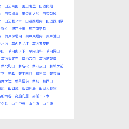
曽
田辺南田
田辺南里
田辺向畑
内
田辺棚倉
田辺池ノ尻
田辺沓脱
木
田辺藪ノ本
田辺西垣内
田辺西川原
北鉾立
興戸十曽
興戸南落延
谷
興戸御垣内
興戸東垣内
興戸池田
中垣内
草内五ノ坪
草内五反田
寺田
草内山ノ下
草内山科
草内岡田
草内禅定寺
草内穴口
草内筋替道
薪北町田
薪名松
薪四反田
薪城ケ前
ノ下
薪巽
薪平田谷
薪斧窪
薪東向
薪舞ケ辻
薪茶屋前
薪薊
薪西山
南原
飯岡城
飯岡外島
飯岡大将軍
高船南谷
高船向居
高船市ノ木
井ケ丘
山手中央
山手西
山手東