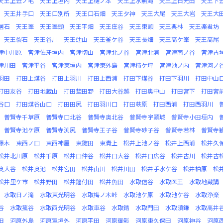
天王上丑ノ毛
天王上垣内
天王上樋ノ本
天王上水無滝
天王上白光田
天王下
天王井手口
天王口別所
天王口石畑
天王夕神
天王大尾
天王大岩
天王大
居石
天王峯
天王峯頭
天王平畑
天王庄谷
天王東頭
天王栗林
天王楽君坊
天王裂石
天王谷川
天王辻山
天王釜ケ谷
天王長畑
天王高ケ峯
天王高尾
津中川原
宮津佐牙垣内
宮津切山
宮津北ノ谷
宮津北浦
宮津南ノ谷
宮津古
津川田
宮津平谷
宮津東垣内
宮津東外島
宮津柿ケ坪
宮津池ノ内
宮津河ノ
羽田
打田上煤谷
打田上羽川
打田上西浦
打田下煤谷
打田下羽川
打田中山
打田友谷
打田地蔵山
打田埜田野
打田大谷越
打田奥中山
打田宮下
打田宮
谷口
打田煤谷山口
打田田尻
打田羽川口
打田萩原
打田西浦
打田西羽川
普賢寺千草原
普賢寺口北谷
普賢寺奥北谷
普賢寺宇頭城
普賢寺小田垣内
普賢寺池ケ原
普賢寺渕尻
普賢寺王子谷
普賢寺砂子谷
普賢寺若林
普賢寺
藤木
東西ノ口
東西神屋
東鍵田
東青上
松井上池ノ谷
松井上西浦
松井久
松井北川原
松井千原
松井口仲谷
松井口大谷
松井口広谷
松井古川
松井古
奥大谷
松井奥池
松井宮田
松井山川
松井川田
松井手水ケ谷
松井柏原
松
松井里ケ市
松井野田
松井鐘付田
松井魚田
水取信谷
水取医王
水取地蔵講
水取日ノ滝
水取東光明谷
水取梅ノ木峠
水取池ケ原
水取池ケ谷
水取浄楽
谷
水取菰谷
水取西光明谷
水取車谷
水取錆
水取門田
水取須鎌
水取高井
田
河原外島
河原室垣外
河原平田
河原御影
河原東久保田
河原神谷
河原