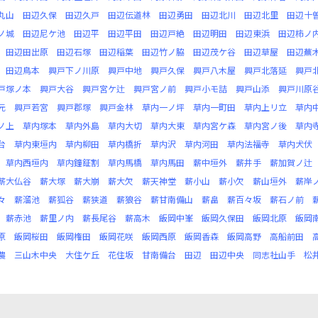
丸山
田辺久保
田辺久戸
田辺伝道林
田辺勇田
田辺北川
田辺北里
田辺十
ノ城
田辺尼ケ池
田辺平
田辺平田
田辺戸絶
田辺明田
田辺東浜
田辺柿ノ
田辺田出原
田辺石塚
田辺稲葉
田辺竹ノ脇
田辺茂ケ谷
田辺草屋
田辺蕪
田辺鳥本
興戸下ノ川原
興戸中地
興戸久保
興戸八木屋
興戸北落延
興戸
戸塚ノ本
興戸大谷
興戸宮ケ辻
興戸宮ノ前
興戸小モ詰
興戸山添
興戸川原
元
興戸若宮
興戸郡塚
興戸金林
草内一ノ坪
草内一町田
草内上リ立
草内
ノ上
草内塚本
草内外島
草内大切
草内大東
草内宮ケ森
草内宮ノ後
草内
台
草内東垣内
草内柳田
草内橋折
草内沢
草内河田
草内法福寺
草内犬伏
草内西垣内
草内鐘鉦割
草内馬橋
草内馬田
薪中垣外
薪井手
薪加賀ノ辻
薪大仏谷
薪大塚
薪大崩
薪大欠
薪天神堂
薪小山
薪小欠
薪山垣外
薪岸
々
薪溜池
薪狐谷
薪狭道
薪狼谷
薪甘南備山
薪畠
薪百々坂
薪石ノ前
薪赤池
薪里ノ内
薪長尾谷
薪高木
飯岡中峯
飯岡久保田
飯岡北原
飯岡
原
飯岡桜田
飯岡権田
飯岡花咲
飯岡西原
飯岡香森
飯岡高野
高船前田
農
三山木中央
大住ケ丘
花住坂
甘南備台
田辺
田辺中央
同志社山手
松