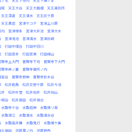
丑ノ毛
天王下垣内
天王下樋ノ本
田尾
天王大谷
天王大路畑
天王奥別所
天王深道
天王清水
天王灰ケ原
天王黒岩
宮津サコデ
宮津上川原
垣内
宮津塚本
宮津大井池
宮津大木
谷
宮津浅池
宮津清水
宮津灰崎
口
打田中煤谷
打田中羽川
前
打田宮本
打田宮東
打田峰山
普賢寺上大門
普賢寺下司
普賢寺下大門
普賢寺峠ノ裏
普賢寺御所ノ内
観音谷
普賢寺野神
普賢寺針木谷
保
松井乾角
松井交野ケ原
松井今池
松井
松井叶堂
松井向井
松井向山
井栂谷
松井直田
松井相合
水取寺ケ谷
水取岩神
水取帰リ坂
水取浪江
水取清水
水取清水谷
谷
水取高井鎌
水取鬼灯
水取鳩ケ鼻
西久保田
河原里ノ内
河原野色