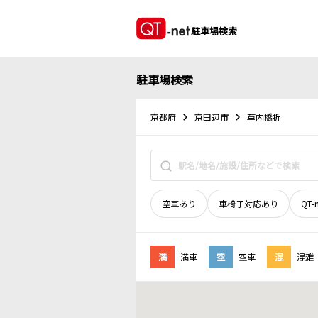
駐車場検索
駐車場検索
京都府
京田辺市
草内橋折
空車あり
車椅子対応あり
QT-
満
満車
空
空車
混
混雑