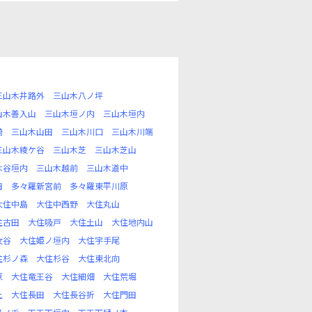
三山木井路外
三山木八ノ坪
山木善入山
三山木垣ノ内
三山木垣内
崎
三山木山田
三山木川口
三山木川端
三山木綾ケ谷
三山木芝
三山木芝山
木谷垣内
三山木越前
三山木道中
田
多々羅新宮前
多々羅東平川原
大住中島
大住中西野
大住丸山
住古田
大住吸戸
大住土山
大住地内山
女谷
大住姫ノ垣内
大住宇手尾
住杉ノ森
大住杉谷
大住東北向
原
大住竜王谷
大住細畑
大住荒堀
上
大住長田
大住長谷折
大住門田