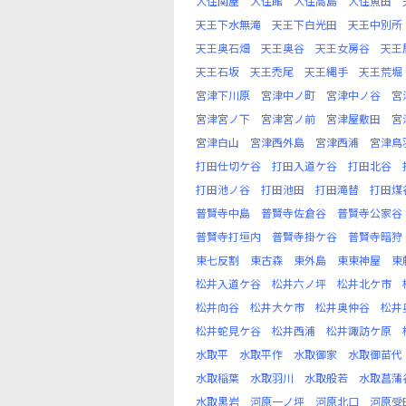
大住関屋
大住館
大住高島
大住魚田
天王下水無滝
天王下白光田
天王中別所
天王奥石畑
天王奥谷
天王女房谷
天王
天王石坂
天王禿尾
天王縄手
天王荒堀
宮津下川原
宮津中ノ町
宮津中ノ谷
宮
宮津宮ノ下
宮津宮ノ前
宮津屋敷田
宮
宮津白山
宮津西外島
宮津西浦
宮津鳥
打田仕切ケ谷
打田入道ケ谷
打田北谷
打田池ノ谷
打田池田
打田滝替
打田煤
普賢寺中島
普賢寺佐倉谷
普賢寺公家谷
普賢寺打垣内
普賢寺掛ケ谷
普賢寺暗狩
東七反割
東古森
東外島
東東神屋
東
松井入道ケ谷
松井六ノ坪
松井北ケ市
松井向谷
松井大ケ市
松井奥仲谷
松井
松井蛇見ケ谷
松井西浦
松井諏訪ケ原
水取平
水取平作
水取御家
水取御苗代
水取稲葉
水取羽川
水取般若
水取菖蒲
水取黒岩
河原一ノ坪
河原北口
河原受