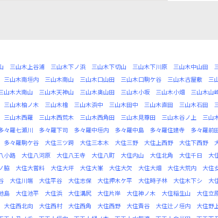
山
三山木上谷浦
三山木下ノ浜
三山木下切山
三山木下川原
三山木中山田
三山木南垣内
三山木南山
三山木口山田
三山木口駒ケ谷
三山木古屋敷
三
三山木大南山
三山木天神山
三山木奥山田
三山木小坂
三山木小畑
三山木山
三山木柚ノ木
三山木檜
三山木浜中
三山木田中
三山木直田
三山木石田
三山木西羅
三山木西荒木
三山木西角田
三山木見尊田
三山木谷ノ上
三山
多々羅七瀬川
多々羅下司
多々羅中垣内
多々羅中島
多々羅住建寺
多々羅前
多々羅駒ケ谷
大住三ツ跨
大住三本木
大住三野
大住上西野
大住下西野
八小路
大住八河原
大住八王寺
大住八町
大住内山
大住北角
大住千日
大
ノ脇
大住大嘗料
大住大坪
大住大峯
大住大欠
大住大畑
大住大荒内
大住
谷
大住川端
大住平谷
大住志保
大住押木ケ平
大住時子林
大住木下シ
大
池島
大住池平
大住浜
大住溝尻
大住片岸
大住神ノ木
大住稲生山
大住立
大住西北向
大住西村
大住西角
大住西野
大住責谷
大住辻ノ垣内
大住野