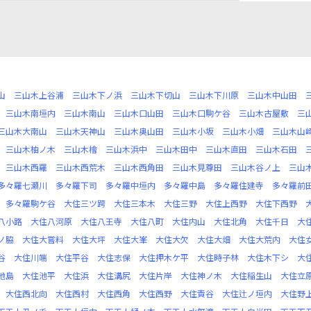
山
三山木上谷浦
三山木下ノ浜
三山木下切山
三山木下川原
三山木中山田
三山木南垣内
三山木南山
三山木口山田
三山木口駒ケ谷
三山木古屋敷
三
三山木大南山
三山木天神山
三山木奥山田
三山木小坂
三山木小畑
三山木山
三山木柚ノ木
三山木檜
三山木浜中
三山木田中
三山木直田
三山木石田
三山木西羅
三山木西荒木
三山木西角田
三山木見尊田
三山木谷ノ上
三山
多々羅七瀬川
多々羅下司
多々羅中垣内
多々羅中島
多々羅住建寺
多々羅前
多々羅駒ケ谷
大住三ツ跨
大住三本木
大住三野
大住上西野
大住下西野
八小路
大住八河原
大住八王寺
大住八町
大住内山
大住北角
大住千日
大
ノ脇
大住大嘗料
大住大坪
大住大峯
大住大欠
大住大畑
大住大荒内
大住
谷
大住川端
大住平谷
大住志保
大住押木ケ平
大住時子林
大住木下シ
大
池島
大住池平
大住浜
大住溝尻
大住片岸
大住神ノ木
大住稲生山
大住立
大住西北向
大住西村
大住西角
大住西野
大住責谷
大住辻ノ垣内
大住野