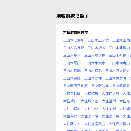
地域選択で探す
京都府京田辺市
三山木七瀬川
三山木上ノ浜
三山木上切
三山木八反坪
三山木初メ
三山木北垣内
三山木堤下
三山木塔ノ島
三山木外島
三山木平田
三山木東荒木
三山木東角田
三山木荒間
三山木荒馬
三山木西ノ河原
三山木遠藤
三山木野神
三山木黒ケ町
多々羅西平川原
多々羅谷奥
多々羅都谷
大住久保田
大住乾角
大住仲ノ谷
大住
大住坂口
大住城ノ谷
大住堂附
大住塔
大住小松原
大住小林
大住岡村
大住峠
大住東村
大住池ノ端
大住池ノ谷
大住
大住藤ノ木
大住虚空蔵谷
大住西ノ垣内