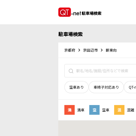
駐車場検索
駐車場検索
京都府
京田辺市
薪東向
空車あり
車椅子対応あり
QT-
満
満車
空
空車
混
混雑