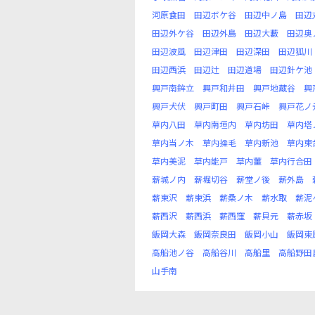
河原食田
田辺ボケ谷
田辺中ノ島
田辺
田辺外ケ谷
田辺外島
田辺大藪
田辺奥
田辺波風
田辺津田
田辺深田
田辺狐川
田辺西浜
田辺辻
田辺道場
田辺針ケ池
興戸南鉾立
興戸和井田
興戸地蔵谷
興
興戸犬伏
興戸町田
興戸石峠
興戸花ノ
草内八田
草内南垣内
草内坊田
草内塔
草内当ノ木
草内操毛
草内新池
草内東
草内美泥
草内能戸
草内薑
草内行合田
薪城ノ内
薪堀切谷
薪堂ノ後
薪外島
薪東沢
薪東浜
薪桑ノ木
薪水取
薪泥
薪西沢
薪西浜
薪西窪
薪貝元
薪赤坂
飯岡大森
飯岡奈良田
飯岡小山
飯岡東
高船池ノ谷
高船谷川
高船里
高船野田
山手南