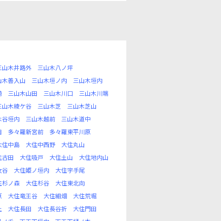
三山木井路外
三山木八ノ坪
山木善入山
三山木垣ノ内
三山木垣内
崎
三山木山田
三山木川口
三山木川端
三山木綾ケ谷
三山木芝
三山木芝山
木谷垣内
三山木越前
三山木道中
田
多々羅新宮前
多々羅東平川原
大住中島
大住中西野
大住丸山
住古田
大住吸戸
大住土山
大住地内山
女谷
大住姫ノ垣内
大住宇手尾
住杉ノ森
大住杉谷
大住東北向
原
大住竜王谷
大住細畑
大住荒堀
上
大住長田
大住長谷折
大住門田