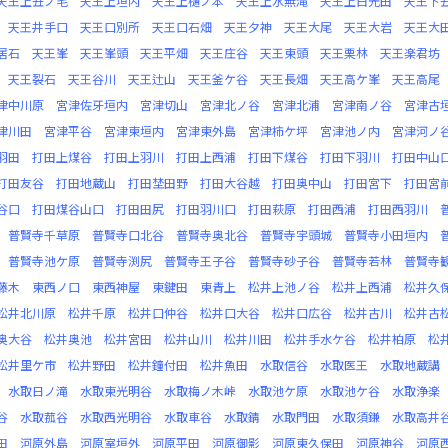
天王上丑ノ毛
天王上垣内
天王上樋ノ本
天王上水無滝
天王上白光田
天王下
天王井手口
天王口別所
天王口石畑
天王夕神
天王大尾
天王大岩
天王大
居石
天王峯
天王峯頭
天王平畑
天王庄谷
天王東頭
天王栗林
天王楽君坊
天王裂石
天王谷川
天王辻山
天王釜ケ谷
天王長畑
天王高ケ峯
天王高尾
津中川原
宮津佐牙垣内
宮津切山
宮津北ノ谷
宮津北浦
宮津南ノ谷
宮津古
津川田
宮津平谷
宮津東垣内
宮津東外島
宮津柿ケ坪
宮津池ノ内
宮津河ノ
羽田
打田上煤谷
打田上羽川
打田上西浦
打田下煤谷
打田下羽川
打田中山
打田友谷
打田地蔵山
打田埜田野
打田大谷越
打田奥中山
打田宮下
打田宮
谷口
打田煤谷山口
打田田尻
打田羽川口
打田萩原
打田西浦
打田西羽川
普賢寺千草原
普賢寺口北谷
普賢寺奥北谷
普賢寺宇頭城
普賢寺小田垣内
普賢寺池ケ原
普賢寺渕尻
普賢寺王子谷
普賢寺砂子谷
普賢寺若林
普賢寺
藤木
東西ノ口
東西神屋
東鍵田
東青上
松井上池ノ谷
松井上西浦
松井久
松井北川原
松井千原
松井口仲谷
松井口大谷
松井口広谷
松井古川
松井古
奥大谷
松井奥池
松井宮田
松井山川
松井川田
松井手水ケ谷
松井柏原
松
松井里ケ市
松井野田
松井鐘付田
松井魚田
水取信谷
水取医王
水取地蔵講
水取日ノ滝
水取東光明谷
水取梅ノ木峠
水取池ケ原
水取池ケ谷
水取浄楽
谷
水取菰谷
水取西光明谷
水取車谷
水取錆
水取門田
水取須鎌
水取高井
田
河原外島
河原室垣外
河原平田
河原御影
河原東久保田
河原神谷
河原