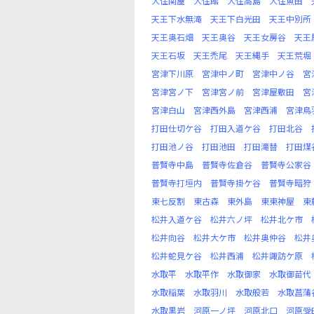
大住関屋
大住館
大住高島
大住魚田
天王下水無滝
天王下白光田
天王中別所
天王奥石畑
天王奥谷
天王女房谷
天王
天王石坂
天王禿尾
天王縄手
天王荒堀
宮津下川原
宮津中ノ町
宮津中ノ谷
宮
宮津宮ノ下
宮津宮ノ前
宮津屋敷田
宮
宮津白山
宮津西外島
宮津西浦
宮津鳥
打田仕切ケ谷
打田入道ケ谷
打田北谷
打田池ノ谷
打田池田
打田滝替
打田煤
普賢寺中島
普賢寺佐倉谷
普賢寺公家谷
普賢寺打垣内
普賢寺掛ケ谷
普賢寺暗狩
東七反割
東古森
東外島
東東神屋
東
松井入道ケ谷
松井六ノ坪
松井北ケ市
松井向谷
松井大ケ市
松井奥仲谷
松井
松井蛇見ケ谷
松井西浦
松井諏訪ケ原
水取平
水取平作
水取御家
水取御苗代
水取稲葉
水取羽川
水取般若
水取菖蒲
水取黒岩
河原一ノ坪
河原北口
河原受