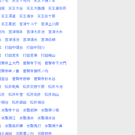
丑ノ毛
天王下垣内
天王下樋ノ本
田尾
天王大谷
天王大路畑
天王奥別所
天王深道
天王清水
天王灰ケ原
天王黒岩
宮津サコデ
宮津上川原
垣内
宮津塚本
宮津大井池
宮津大木
谷
宮津浅池
宮津清水
宮津灰崎
口
打田中煤谷
打田中羽川
前
打田宮本
打田宮東
打田峰山
普賢寺上大門
普賢寺下司
普賢寺下大門
普賢寺峠ノ裏
普賢寺御所ノ内
観音谷
普賢寺野神
普賢寺針木谷
保
松井乾角
松井交野ケ原
松井今池
松井
松井叶堂
松井向井
松井向山
井栂谷
松井直田
松井相合
水取寺ケ谷
水取岩神
水取帰リ坂
水取浪江
水取清水
水取清水谷
谷
水取高井鎌
水取鬼灯
水取鳩ケ鼻
西久保田
河原里ノ内
河原野色