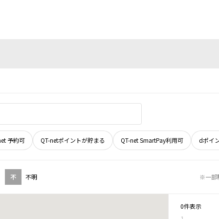
net 予約可
QT-netポイントが貯まる
QT-net SmartPay利用可
dポイ
不
不明
※一部
0件表示
1