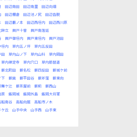
曽
田辺南田
田辺南里
田辺向畑
内
田辺棚倉
田辺池ノ尻
田辺沓脱
木
田辺藪ノ本
田辺西垣内
田辺西川原
北鉾立
興戸十曽
興戸南落延
谷
興戸御垣内
興戸東垣内
興戸池田
中垣内
草内五ノ坪
草内五反田
寺田
草内山ノ下
草内山科
草内岡田
草内禅定寺
草内穴口
草内筋替道
薪北町田
薪名松
薪四反田
薪城ケ前
ノ下
薪巽
薪平田谷
薪斧窪
薪東向
薪舞ケ辻
薪茶屋前
薪薊
薪西山
南原
飯岡城
飯岡外島
飯岡大将軍
高船南谷
高船向居
高船市ノ木
井ケ丘
山手中央
山手西
山手東