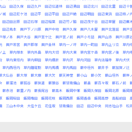
丸山
田辺久保
田辺久戸
田辺伝道林
田辺勇田
田辺北川
田辺北里
田辺十
ノ城
田辺尼ケ池
田辺平
田辺平田
田辺戸絶
田辺明田
田辺東浜
田辺柿ノ
田辺田出原
田辺石塚
田辺稲葉
田辺竹ノ脇
田辺茂ケ谷
田辺草屋
田辺蕪
田辺鳥本
興戸下ノ川原
興戸中地
興戸久保
興戸八木屋
興戸北落延
興戸
戸塚ノ本
興戸大谷
興戸宮ケ辻
興戸宮ノ前
興戸小モ詰
興戸山添
興戸川原
元
興戸若宮
興戸郡塚
興戸金林
草内一ノ坪
草内一町田
草内上リ立
草内
ノ上
草内塚本
草内外島
草内大切
草内大東
草内宮ケ森
草内宮ノ後
草内
台
草内東垣内
草内柳田
草内橋折
草内沢
草内河田
草内法福寺
草内犬伏
草内西垣内
草内鐘鉦割
草内馬橋
草内馬田
薪中垣外
薪井手
薪加賀ノ辻
薪大仏谷
薪大塚
薪大崩
薪大欠
薪天神堂
薪小山
薪小欠
薪山垣外
薪岸
々
薪溜池
薪狐谷
薪狭道
薪狼谷
薪甘南備山
薪畠
薪百々坂
薪石ノ前
薪赤池
薪里ノ内
薪長尾谷
薪高木
飯岡中峯
飯岡久保田
飯岡北原
飯岡
原
飯岡桜田
飯岡権田
飯岡花咲
飯岡西原
飯岡香森
飯岡高野
高船前田
農
三山木中央
大住ケ丘
花住坂
甘南備台
田辺
田辺中央
同志社山手
松