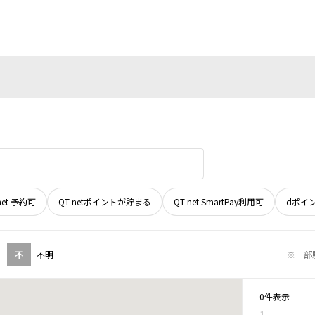
net 予約可
QT-netポイントが貯まる
QT-net SmartPay利用可
dポイ
不
不明
※一部
0件表示
1