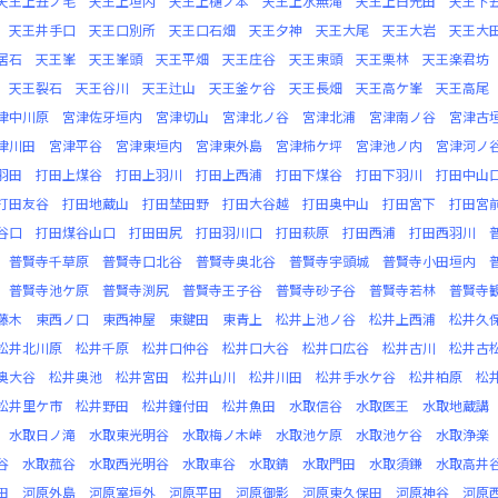
天王上丑ノ毛
天王上垣内
天王上樋ノ本
天王上水無滝
天王上白光田
天王下
天王井手口
天王口別所
天王口石畑
天王夕神
天王大尾
天王大岩
天王大
居石
天王峯
天王峯頭
天王平畑
天王庄谷
天王東頭
天王栗林
天王楽君坊
天王裂石
天王谷川
天王辻山
天王釜ケ谷
天王長畑
天王高ケ峯
天王高尾
津中川原
宮津佐牙垣内
宮津切山
宮津北ノ谷
宮津北浦
宮津南ノ谷
宮津古
津川田
宮津平谷
宮津東垣内
宮津東外島
宮津柿ケ坪
宮津池ノ内
宮津河ノ
羽田
打田上煤谷
打田上羽川
打田上西浦
打田下煤谷
打田下羽川
打田中山
打田友谷
打田地蔵山
打田埜田野
打田大谷越
打田奥中山
打田宮下
打田宮
谷口
打田煤谷山口
打田田尻
打田羽川口
打田萩原
打田西浦
打田西羽川
普賢寺千草原
普賢寺口北谷
普賢寺奥北谷
普賢寺宇頭城
普賢寺小田垣内
普賢寺池ケ原
普賢寺渕尻
普賢寺王子谷
普賢寺砂子谷
普賢寺若林
普賢寺
藤木
東西ノ口
東西神屋
東鍵田
東青上
松井上池ノ谷
松井上西浦
松井久
松井北川原
松井千原
松井口仲谷
松井口大谷
松井口広谷
松井古川
松井古
奥大谷
松井奥池
松井宮田
松井山川
松井川田
松井手水ケ谷
松井柏原
松
松井里ケ市
松井野田
松井鐘付田
松井魚田
水取信谷
水取医王
水取地蔵講
水取日ノ滝
水取東光明谷
水取梅ノ木峠
水取池ケ原
水取池ケ谷
水取浄楽
谷
水取菰谷
水取西光明谷
水取車谷
水取錆
水取門田
水取須鎌
水取高井
田
河原外島
河原室垣外
河原平田
河原御影
河原東久保田
河原神谷
河原