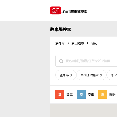
駐車場検索
駐車場検索
京都府
京田辺市
薪薊
空車あり
車椅子対応あり
QT-
満
満車
空
空車
混
混雑