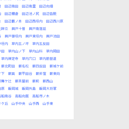
曽
田辺南田
田辺南里
田辺向畑
内
田辺棚倉
田辺池ノ尻
田辺沓脱
木
田辺藪ノ本
田辺西垣内
田辺西川原
北鉾立
興戸十曽
興戸南落延
谷
興戸御垣内
興戸東垣内
興戸池田
中垣内
草内五ノ坪
草内五反田
寺田
草内山ノ下
草内山科
草内岡田
草内禅定寺
草内穴口
草内筋替道
薪北町田
薪名松
薪四反田
薪城ケ前
ノ下
薪巽
薪平田谷
薪斧窪
薪東向
薪舞ケ辻
薪茶屋前
薪薊
薪西山
南原
飯岡城
飯岡外島
飯岡大将軍
高船南谷
高船向居
高船市ノ木
井ケ丘
山手中央
山手西
山手東