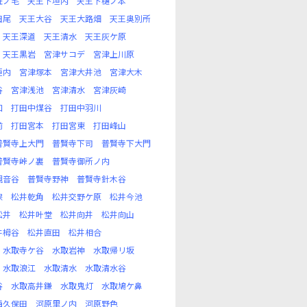
丑ノ毛
天王下垣内
天王下樋ノ本
田尾
天王大谷
天王大路畑
天王奥別所
天王深道
天王清水
天王灰ケ原
天王黒岩
宮津サコデ
宮津上川原
垣内
宮津塚本
宮津大井池
宮津大木
谷
宮津浅池
宮津清水
宮津灰崎
口
打田中煤谷
打田中羽川
前
打田宮本
打田宮東
打田峰山
普賢寺上大門
普賢寺下司
普賢寺下大門
普賢寺峠ノ裏
普賢寺御所ノ内
観音谷
普賢寺野神
普賢寺針木谷
保
松井乾角
松井交野ケ原
松井今池
松井
松井叶堂
松井向井
松井向山
井栂谷
松井直田
松井相合
水取寺ケ谷
水取岩神
水取帰リ坂
水取浪江
水取清水
水取清水谷
谷
水取高井鎌
水取鬼灯
水取鳩ケ鼻
西久保田
河原里ノ内
河原野色