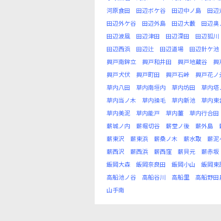
河原食田
田辺ボケ谷
田辺中ノ島
田辺
田辺外ケ谷
田辺外島
田辺大藪
田辺奥
田辺波風
田辺津田
田辺深田
田辺狐川
田辺西浜
田辺辻
田辺道場
田辺針ケ池
興戸南鉾立
興戸和井田
興戸地蔵谷
興
興戸犬伏
興戸町田
興戸石峠
興戸花ノ
草内八田
草内南垣内
草内坊田
草内塔
草内当ノ木
草内操毛
草内新池
草内東
草内美泥
草内能戸
草内薑
草内行合田
薪城ノ内
薪堀切谷
薪堂ノ後
薪外島
薪東沢
薪東浜
薪桑ノ木
薪水取
薪泥
薪西沢
薪西浜
薪西窪
薪貝元
薪赤坂
飯岡大森
飯岡奈良田
飯岡小山
飯岡東
高船池ノ谷
高船谷川
高船里
高船野田
山手南