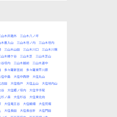
三山木井路外
三山木八ノ坪
山木善入山
三山木垣ノ内
三山木垣内
崎
三山木山田
三山木川口
三山木川端
三山木綾ケ谷
三山木芝
三山木芝山
木谷垣内
三山木越前
三山木道中
田
多々羅新宮前
多々羅東平川原
大住中島
大住中西野
大住丸山
住古田
大住吸戸
大住土山
大住地内山
女谷
大住姫ノ垣内
大住宇手尾
住杉ノ森
大住杉谷
大住東北向
原
大住竜王谷
大住細畑
大住荒堀
上
大住長田
大住長谷折
大住門田