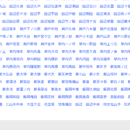
丸山
田辺久保
田辺久戸
田辺伝道林
田辺勇田
田辺北川
田辺北里
田辺十
ノ城
田辺尼ケ池
田辺平
田辺平田
田辺戸絶
田辺明田
田辺東浜
田辺柿ノ
田辺田出原
田辺石塚
田辺稲葉
田辺竹ノ脇
田辺茂ケ谷
田辺草屋
田辺蕪
田辺鳥本
興戸下ノ川原
興戸中地
興戸久保
興戸八木屋
興戸北落延
興戸
戸塚ノ本
興戸大谷
興戸宮ケ辻
興戸宮ノ前
興戸小モ詰
興戸山添
興戸川原
元
興戸若宮
興戸郡塚
興戸金林
草内一ノ坪
草内一町田
草内上リ立
草内
ノ上
草内塚本
草内外島
草内大切
草内大東
草内宮ケ森
草内宮ノ後
草内
台
草内東垣内
草内柳田
草内橋折
草内沢
草内河田
草内法福寺
草内犬伏
草内西垣内
草内鐘鉦割
草内馬橋
草内馬田
薪中垣外
薪井手
薪加賀ノ辻
薪大仏谷
薪大塚
薪大崩
薪大欠
薪天神堂
薪小山
薪小欠
薪山垣外
薪岸
々
薪溜池
薪狐谷
薪狭道
薪狼谷
薪甘南備山
薪畠
薪百々坂
薪石ノ前
薪赤池
薪里ノ内
薪長尾谷
薪高木
飯岡中峯
飯岡久保田
飯岡北原
飯岡
原
飯岡桜田
飯岡権田
飯岡花咲
飯岡西原
飯岡香森
飯岡高野
高船前田
農
三山木中央
大住ケ丘
花住坂
甘南備台
田辺
田辺中央
同志社山手
松