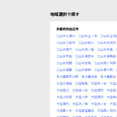
地域選択で探す
京都府京田辺市
三山木七瀬川
三山木上ノ浜
三山木上切
三山木八反坪
三山木初メ
三山木北垣内
三山木堤下
三山木塔ノ島
三山木外島
三山木平田
三山木東荒木
三山木東角田
三山木荒間
三山木荒馬
三山木西ノ河原
三山木遠藤
三山木野神
三山木黒ケ町
多々羅西平川原
多々羅谷奥
多々羅都谷
大住久保田
大住乾角
大住仲ノ谷
大住
大住坂口
大住城ノ谷
大住堂附
大住塔
大住小松原
大住小林
大住岡村
大住峠
大住東村
大住池ノ端
大住池ノ谷
大住
大住藤ノ木
大住虚空蔵谷
大住西ノ垣内