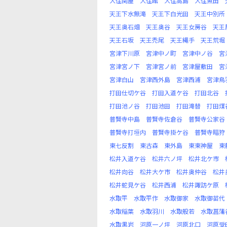
大住関屋
大住館
大住高島
大住魚田
天王下水無滝
天王下白光田
天王中別所
天王奥石畑
天王奥谷
天王女房谷
天王
天王石坂
天王禿尾
天王縄手
天王荒堀
宮津下川原
宮津中ノ町
宮津中ノ谷
宮
宮津宮ノ下
宮津宮ノ前
宮津屋敷田
宮
宮津白山
宮津西外島
宮津西浦
宮津鳥
打田仕切ケ谷
打田入道ケ谷
打田北谷
打田池ノ谷
打田池田
打田滝替
打田煤
普賢寺中島
普賢寺佐倉谷
普賢寺公家谷
普賢寺打垣内
普賢寺掛ケ谷
普賢寺暗狩
東七反割
東古森
東外島
東東神屋
東
松井入道ケ谷
松井六ノ坪
松井北ケ市
松井向谷
松井大ケ市
松井奥仲谷
松井
松井蛇見ケ谷
松井西浦
松井諏訪ケ原
水取平
水取平作
水取御家
水取御苗代
水取稲葉
水取羽川
水取般若
水取菖蒲
水取黒岩
河原一ノ坪
河原北口
河原受