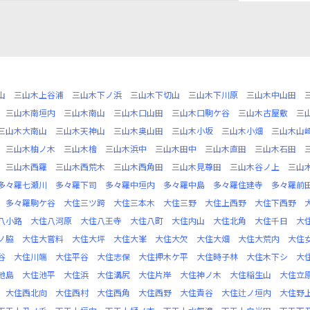
山
三山木上谷浦
三山木下ノ浜
三山木下切山
三山木下川原
三山木中山田
三山木南垣内
三山木南山
三山木口山田
三山木口駒ケ谷
三山木古屋敷
三
三山木大南山
三山木天神山
三山木奥山田
三山木小坂
三山木小畑
三山木山
三山木柚ノ木
三山木檜
三山木浜中
三山木田中
三山木直田
三山木石田
三山木西羅
三山木西荒木
三山木西角田
三山木見尊田
三山木谷ノ上
三山
多々羅七瀬川
多々羅下司
多々羅中垣内
多々羅中島
多々羅住建寺
多々羅前
多々羅駒ケ谷
大住三ツ跨
大住三本木
大住三野
大住上西野
大住下西野
八小路
大住八河原
大住八王寺
大住八町
大住内山
大住北角
大住千日
大
ノ脇
大住大嘗料
大住大坪
大住大峯
大住大欠
大住大畑
大住大荒内
大住
谷
大住川端
大住平谷
大住志保
大住押木ケ平
大住時子林
大住木下シ
大
池島
大住池平
大住浜
大住溝尻
大住片岸
大住神ノ木
大住稲生山
大住立
大住西北向
大住西村
大住西角
大住西野
大住責谷
大住辻ノ垣内
大住野