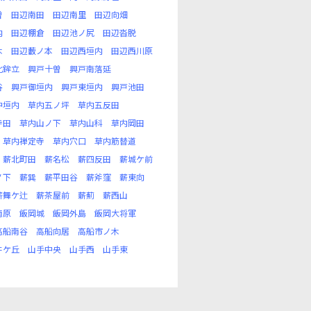
曽
田辺南田
田辺南里
田辺向畑
内
田辺棚倉
田辺池ノ尻
田辺沓脱
木
田辺藪ノ本
田辺西垣内
田辺西川原
北鉾立
興戸十曽
興戸南落延
谷
興戸御垣内
興戸東垣内
興戸池田
中垣内
草内五ノ坪
草内五反田
寺田
草内山ノ下
草内山科
草内岡田
草内禅定寺
草内穴口
草内筋替道
薪北町田
薪名松
薪四反田
薪城ケ前
ノ下
薪巽
薪平田谷
薪斧窪
薪東向
薪舞ケ辻
薪茶屋前
薪薊
薪西山
南原
飯岡城
飯岡外島
飯岡大将軍
高船南谷
高船向居
高船市ノ木
井ケ丘
山手中央
山手西
山手東