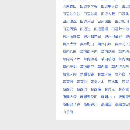
河原食田
田辺ボケ谷
田辺中ノ島
田辺
田辺外ケ谷
田辺外島
田辺大藪
田辺奥
田辺波風
田辺津田
田辺深田
田辺狐川
田辺西浜
田辺辻
田辺道場
田辺針ケ池
興戸南鉾立
興戸和井田
興戸地蔵谷
興
興戸犬伏
興戸町田
興戸石峠
興戸花ノ
草内八田
草内南垣内
草内坊田
草内塔
草内当ノ木
草内操毛
草内新池
草内東
草内美泥
草内能戸
草内薑
草内行合田
薪城ノ内
薪堀切谷
薪堂ノ後
薪外島
薪東沢
薪東浜
薪桑ノ木
薪水取
薪泥
薪西沢
薪西浜
薪西窪
薪貝元
薪赤坂
飯岡大森
飯岡奈良田
飯岡小山
飯岡東
高船池ノ谷
高船谷川
高船里
高船野田
山手南