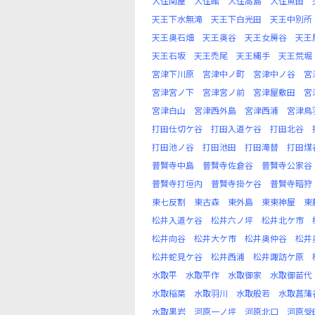
大住関屋
大住館
大住高島
大住魚田
天王下水無滝
天王下白光田
天王中別所
天王奥石畑
天王奥谷
天王女房谷
天王
天王石坂
天王禿尾
天王縄手
天王荒堀
宮津下川原
宮津中ノ町
宮津中ノ谷
宮
宮津宮ノ下
宮津宮ノ前
宮津屋敷田
宮
宮津白山
宮津西外島
宮津西浦
宮津鳥
打田仕切ケ谷
打田入道ケ谷
打田北谷
打田池ノ谷
打田池田
打田滝替
打田煤
普賢寺中島
普賢寺佐倉谷
普賢寺公家谷
普賢寺打垣内
普賢寺掛ケ谷
普賢寺暗狩
東七反割
東古森
東外島
東東神屋
東
松井入道ケ谷
松井六ノ坪
松井北ケ市
松井向谷
松井大ケ市
松井奥仲谷
松井
松井蛇見ケ谷
松井西浦
松井諏訪ケ原
水取平
水取平作
水取御家
水取御苗代
水取稲葉
水取羽川
水取般若
水取菖蒲
水取黒岩
河原一ノ坪
河原北口
河原受