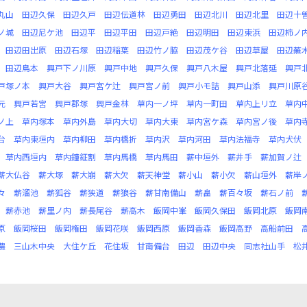
丸山
田辺久保
田辺久戸
田辺伝道林
田辺勇田
田辺北川
田辺北里
田辺十
ノ城
田辺尼ケ池
田辺平
田辺平田
田辺戸絶
田辺明田
田辺東浜
田辺柿ノ
田辺田出原
田辺石塚
田辺稲葉
田辺竹ノ脇
田辺茂ケ谷
田辺草屋
田辺蕪
田辺鳥本
興戸下ノ川原
興戸中地
興戸久保
興戸八木屋
興戸北落延
興戸
戸塚ノ本
興戸大谷
興戸宮ケ辻
興戸宮ノ前
興戸小モ詰
興戸山添
興戸川原
元
興戸若宮
興戸郡塚
興戸金林
草内一ノ坪
草内一町田
草内上リ立
草内
ノ上
草内塚本
草内外島
草内大切
草内大東
草内宮ケ森
草内宮ノ後
草内
台
草内東垣内
草内柳田
草内橋折
草内沢
草内河田
草内法福寺
草内犬伏
草内西垣内
草内鐘鉦割
草内馬橋
草内馬田
薪中垣外
薪井手
薪加賀ノ辻
薪大仏谷
薪大塚
薪大崩
薪大欠
薪天神堂
薪小山
薪小欠
薪山垣外
薪岸
々
薪溜池
薪狐谷
薪狭道
薪狼谷
薪甘南備山
薪畠
薪百々坂
薪石ノ前
薪赤池
薪里ノ内
薪長尾谷
薪高木
飯岡中峯
飯岡久保田
飯岡北原
飯岡
原
飯岡桜田
飯岡権田
飯岡花咲
飯岡西原
飯岡香森
飯岡高野
高船前田
農
三山木中央
大住ケ丘
花住坂
甘南備台
田辺
田辺中央
同志社山手
松