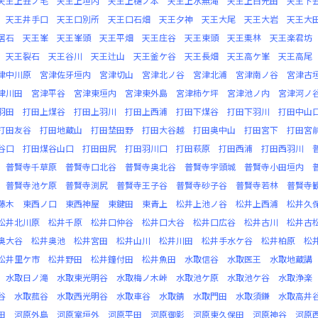
天王上丑ノ毛
天王上垣内
天王上樋ノ本
天王上水無滝
天王上白光田
天王下
天王井手口
天王口別所
天王口石畑
天王夕神
天王大尾
天王大岩
天王大
居石
天王峯
天王峯頭
天王平畑
天王庄谷
天王東頭
天王栗林
天王楽君坊
天王裂石
天王谷川
天王辻山
天王釜ケ谷
天王長畑
天王高ケ峯
天王高尾
津中川原
宮津佐牙垣内
宮津切山
宮津北ノ谷
宮津北浦
宮津南ノ谷
宮津古
津川田
宮津平谷
宮津東垣内
宮津東外島
宮津柿ケ坪
宮津池ノ内
宮津河ノ
羽田
打田上煤谷
打田上羽川
打田上西浦
打田下煤谷
打田下羽川
打田中山
打田友谷
打田地蔵山
打田埜田野
打田大谷越
打田奥中山
打田宮下
打田宮
谷口
打田煤谷山口
打田田尻
打田羽川口
打田萩原
打田西浦
打田西羽川
普賢寺千草原
普賢寺口北谷
普賢寺奥北谷
普賢寺宇頭城
普賢寺小田垣内
普賢寺池ケ原
普賢寺渕尻
普賢寺王子谷
普賢寺砂子谷
普賢寺若林
普賢寺
藤木
東西ノ口
東西神屋
東鍵田
東青上
松井上池ノ谷
松井上西浦
松井久
松井北川原
松井千原
松井口仲谷
松井口大谷
松井口広谷
松井古川
松井古
奥大谷
松井奥池
松井宮田
松井山川
松井川田
松井手水ケ谷
松井柏原
松
松井里ケ市
松井野田
松井鐘付田
松井魚田
水取信谷
水取医王
水取地蔵講
水取日ノ滝
水取東光明谷
水取梅ノ木峠
水取池ケ原
水取池ケ谷
水取浄楽
谷
水取菰谷
水取西光明谷
水取車谷
水取錆
水取門田
水取須鎌
水取高井
田
河原外島
河原室垣外
河原平田
河原御影
河原東久保田
河原神谷
河原