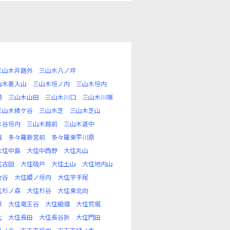
三山木井路外
三山木八ノ坪
山木善入山
三山木垣ノ内
三山木垣内
崎
三山木山田
三山木川口
三山木川端
三山木綾ケ谷
三山木芝
三山木芝山
木谷垣内
三山木越前
三山木道中
田
多々羅新宮前
多々羅東平川原
大住中島
大住中西野
大住丸山
住古田
大住吸戸
大住土山
大住地内山
女谷
大住姫ノ垣内
大住宇手尾
住杉ノ森
大住杉谷
大住東北向
原
大住竜王谷
大住細畑
大住荒堀
上
大住長田
大住長谷折
大住門田