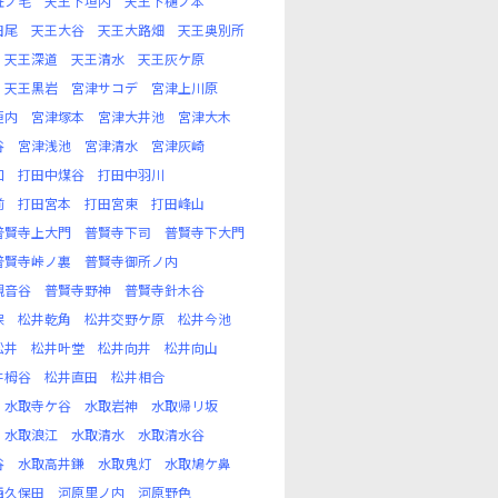
丑ノ毛
天王下垣内
天王下樋ノ本
田尾
天王大谷
天王大路畑
天王奥別所
天王深道
天王清水
天王灰ケ原
天王黒岩
宮津サコデ
宮津上川原
垣内
宮津塚本
宮津大井池
宮津大木
谷
宮津浅池
宮津清水
宮津灰崎
口
打田中煤谷
打田中羽川
前
打田宮本
打田宮東
打田峰山
普賢寺上大門
普賢寺下司
普賢寺下大門
普賢寺峠ノ裏
普賢寺御所ノ内
観音谷
普賢寺野神
普賢寺針木谷
保
松井乾角
松井交野ケ原
松井今池
松井
松井叶堂
松井向井
松井向山
井栂谷
松井直田
松井相合
水取寺ケ谷
水取岩神
水取帰リ坂
水取浪江
水取清水
水取清水谷
谷
水取高井鎌
水取鬼灯
水取鳩ケ鼻
西久保田
河原里ノ内
河原野色