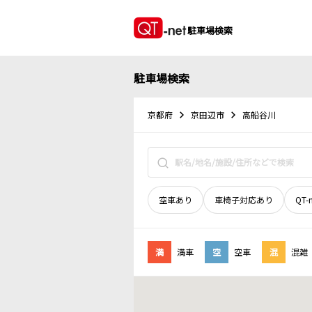
駐車場検索
駐車場検索
京都府
京田辺市
高船谷川
空車あり
車椅子対応あり
QT-
満
満車
空
空車
混
混雑