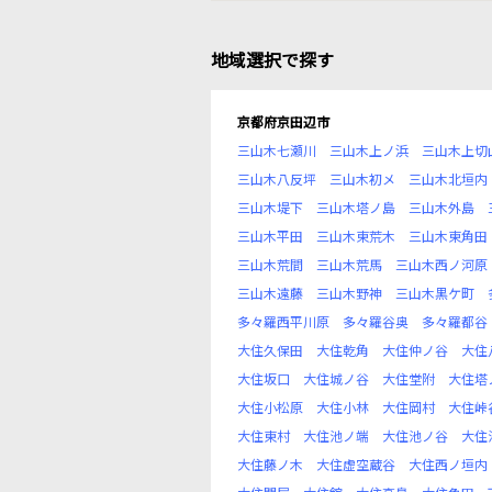
地域選択で探す
京都府京田辺市
三山木七瀬川
三山木上ノ浜
三山木上切
三山木八反坪
三山木初メ
三山木北垣内
三山木堤下
三山木塔ノ島
三山木外島
三山木平田
三山木東荒木
三山木東角田
三山木荒間
三山木荒馬
三山木西ノ河原
三山木遠藤
三山木野神
三山木黒ケ町
多々羅西平川原
多々羅谷奥
多々羅都谷
大住久保田
大住乾角
大住仲ノ谷
大住
大住坂口
大住城ノ谷
大住堂附
大住塔
大住小松原
大住小林
大住岡村
大住峠
大住東村
大住池ノ端
大住池ノ谷
大住
大住藤ノ木
大住虚空蔵谷
大住西ノ垣内