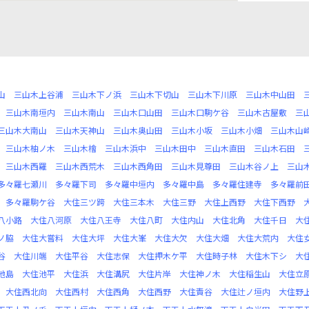
山
三山木上谷浦
三山木下ノ浜
三山木下切山
三山木下川原
三山木中山田
三山木南垣内
三山木南山
三山木口山田
三山木口駒ケ谷
三山木古屋敷
三
三山木大南山
三山木天神山
三山木奥山田
三山木小坂
三山木小畑
三山木山
三山木柚ノ木
三山木檜
三山木浜中
三山木田中
三山木直田
三山木石田
三山木西羅
三山木西荒木
三山木西角田
三山木見尊田
三山木谷ノ上
三山
多々羅七瀬川
多々羅下司
多々羅中垣内
多々羅中島
多々羅住建寺
多々羅前
多々羅駒ケ谷
大住三ツ跨
大住三本木
大住三野
大住上西野
大住下西野
八小路
大住八河原
大住八王寺
大住八町
大住内山
大住北角
大住千日
大
ノ脇
大住大嘗料
大住大坪
大住大峯
大住大欠
大住大畑
大住大荒内
大住
谷
大住川端
大住平谷
大住志保
大住押木ケ平
大住時子林
大住木下シ
大
池島
大住池平
大住浜
大住溝尻
大住片岸
大住神ノ木
大住稲生山
大住立
大住西北向
大住西村
大住西角
大住西野
大住責谷
大住辻ノ垣内
大住野