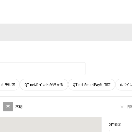
net 予約可
QT-netポイントが貯まる
QT-net SmartPay利用可
dポイ
不
不明
※一部
0件表示
1