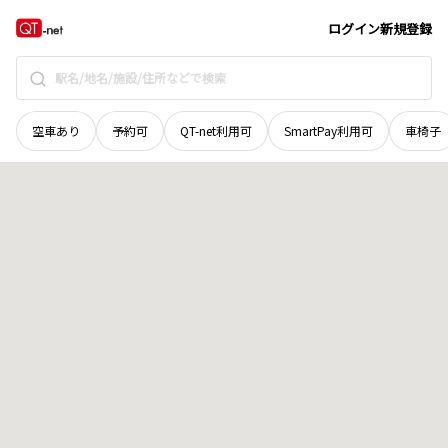
京都府
京都市上京区
愛染寺町
地域選択で探す
ログイン
新規登録
空車あり
予約可
QT-net利用可
SmartPay利用可
車椅子