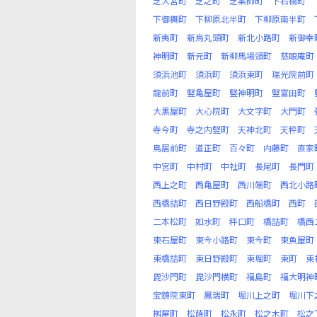
芝大宮町
芝之町
芝薬師町
下石橋町
下御輿町
下柳原北半町
下柳原南半町
新夷町
新烏丸頭町
新北小路町
新御幸
神明町
新元町
新柳馬場頭町
慈眼庵町
須浜池町
須浜町
須浜東町
瑞光院前町
龍前町
竪亀屋町
竪神明町
竪富田町
大黒屋町
大心院町
大文字町
大門町
寺今町
寺之内竪町
天神北町
天秤町
鳥居前町
道正町
百々町
内藤町
直家
中宮町
中村町
中社町
長尾町
長門町
西上之町
西亀屋町
西川端町
西北小路
西橋詰町
西日野殿町
西船橋町
西町
二本松町
如水町
秤口町
橋詰町
橋西
東石屋町
東今小路町
東今町
東魚屋町
東橋詰町
東日野殿町
東堀町
東町
東
毘沙門町
毘沙門横町
福島町
福大明神
宝鏡院東町
鳳瑞町
堀川上之町
堀川下
桝屋町
松蔭町
松永町
松之木町
松之