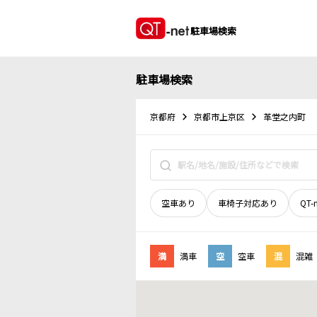
駐車場検索
駐車場検索
京都府
京都市上京区
革堂之内町
空車あり
車椅子対応あり
QT-
満
満車
空
空車
混
混雑