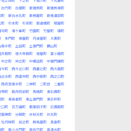
下塔之段町
下之町
下堀川町
下丸屋町
白竹町
白銀町
新猪熊町
新猪熊東町
前町
新白水丸町
新桝屋町
新美濃部町
広町
杉本町
杉若町
筋違橋町
硯屋町
鷹司町
滝ケ鼻町
竹園町
竹屋町
橘町
町
多門町
俵屋町
丹波屋町
大黒町
山南半町
土田町
土御門町
鶴山町
盤井殿町
徳大寺殿町
徳屋町
富小路町
中之町
仲之町
中橋詰町
中御門横町
西今町
西今出川町
西裏辻町
西大路町
西出水町
西富仲町
西中筋町
西之口町
西若宮南半町
二神町
二町目
二番町
春帯町
般舟院前町
馬喰町
東石橋町
竪町
東長者町
東土御門町
東天秤町
之口町
百万遍町
瓢箪図子町
広橋殿町
武衛陣町
分銅町
弁財天町
弁天町
牡丹鉾町
前之町
蒔鳥屋町
真倉町
康町
南小大門町
南佐竹町
南清水町