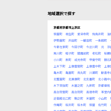
地域選択で探す
京都府京都市上京区
笹屋町
相生町
愛染寺町
飛鳥井町
油
伊勢屋町
井田町
一観音町
一条殿町
今新在家町
今図子町
今出川町
元
浮
夷川町
蛭子町
閻魔前町
老松町
桜鶴
小川町
表町
戒光寺町
甲斐守町
鏡石
上木下町
上御霊竪町
上御霊中町
上御
亀木町
亀屋町
烏丸町
川瀬町
歓喜寺
北蟹屋町
北兼康町
北玄蕃町
北小路中
木下突抜町
木屋之町
九軒町
京都御苑
高台院竪町
高台院町
高徳寺町
革堂内
近衛殿北口町
駒之町
米屋町
小山町
作庵町
桜井町
桜木町
笹屋
佐竹町