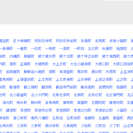
橋詰町
尼ケ崎横町
阿弥陀寺町
阿弥陀寺前町
有春町
有馬町
安楽小路町
一条横町
一番町
一松町
一色町
一真町
一町目
五辻町
糸屋町
稲葉町
田町
内構町
靭屋町
姥ケ榎木町
姥ケ北町
姥ケ寺之前町
姥ケ東西町
姥ケ
円町
扇町
正親町
大猪熊町
大上之町
大北小路東町
大原口町
大原口突抜
町
加賀屋町
勘解由小路町
頭町
柏清盛町
梶井町
春日町
片原町
上生洲
霊馬場町
上御霊前町
上立売町
上立売東町
上天神町
上塔之段町
上之町
前町
歓喜町
観三橘町
観世町
観音寺門前町
勘兵衛町
岩栖院町
菊屋町
之町
北小路室町
北小大門町
北新在家町
北俵町
北仲之町
北之御門町
北
清元町
桐木町
錦砂町
金馬場町
櫛笥町
薬屋町
花開院町
継孝院町
玄
町
講堂町
革堂町
革堂仲之町
革堂西町
革堂之内町
革堂前之町
小島町
坤高町
御三軒町
御所八幡町
五町目
五町目町
後藤町
五番町
御霊町
西
左馬松町
三栄町
三軒町
讃州寺町
三条殿町
三助町
三町目
三丁町
山王