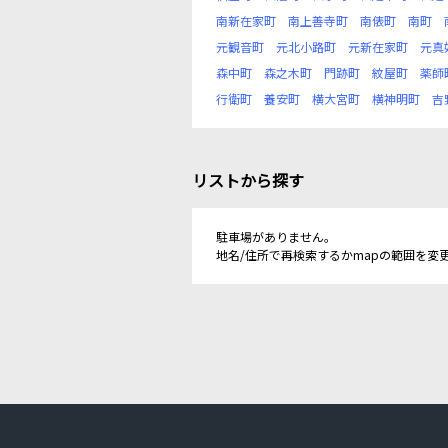
南新在家町
南上善寺町
南俵町
南町
元観音町
元北小路町
元新在家町
元真
森中町
森之木町
門跡町
紋屋町
薬師
行衛町
養安町
横大宮町
横神明町
吉
リストから探す
駐車場がありません。
地名/住所で再検索するかmapの範囲を変