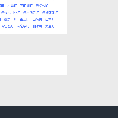
路町
村雲町
室町頭町
元伊佐町
元福大明神町
元本満寺町
元妙蓮寺町
町
藪之下町
山里町
山名町
山本町
若宮竪町
若宮横町
和水町
藁屋町