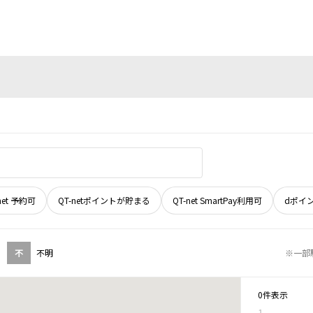
net 予約可
QT-netポイントが貯まる
QT-net SmartPay利用可
dポイ
不
不明
※一部
0件表示
1