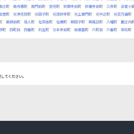
南辻町
南舟橋町
南門前町
宮垣町
妙顕寺前町
妙蓮寺前町
三芳町
武者小
如堂町
元浄花院町
元図子町
元頂妙寺町
元土御門町
元中之町
元百万遍町
町
薬師前町
役人町
社突抜町
社横町
柳図子町
柳風呂町
八幡町
藪之内
野町
四町目
四番町
利生町
立本寺前町
両御霊町
六町目
六番町
若松町
更してください。