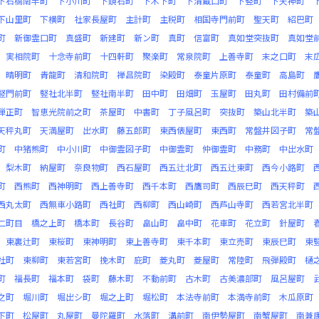
下石橋南半町
下小川町
下鏡石町
下木下町
下清蔵口町
下竪町
下天神町
下山里町
下横町
社家長屋町
主計町
主税町
相国寺門前町
聖天町
紹巴町
町
新御霊口町
真盛町
新建町
新ン町
真町
信富町
真如堂突抜町
真如堂
実相院町
十念寺前町
十四軒町
聚楽町
常泉院町
上善寺町
末之口町
末
晴明町
青龍町
清和院町
禅昌院町
染殿町
泰童片原町
泰童町
高島町
竪門前町
竪社北半町
竪社南半町
田中町
田畑町
玉屋町
田丸町
田村備前
弾正町
智恵光院前之町
茶屋町
中書町
丁子風呂町
突抜町
築山北半町
築
天秤丸町
天満屋町
出水町
藤五郎町
東西俵屋町
東西町
常盤井図子町
常
町
中猪熊町
中小川町
中御霊図子町
中御霊町
仲御霊町
中務町
中出水町
梨木町
納屋町
奈良物町
西石屋町
西五辻北町
西五辻東町
西今小路町
町
西熊町
西神明町
西上善寺町
西千本町
西鷹司町
西辰巳町
西天秤町
西丸太町
西無車小路町
西社町
西柳町
西山崎町
西芦山寺町
西若宮北半町
二町目
橋之上町
橋本町
長谷町
畠山町
畠中町
花車町
花立町
針屋町
東裏辻町
東桜町
東神明町
東上善寺町
東千本町
東立売町
東辰巳町
東
社町
東柳町
東若宮町
挽木町
庇町
菱丸町
菱屋町
常陸町
飛弾殿町
樋
町
福長町
福本町
袋町
藤木町
不動前町
古木町
古美濃部町
風呂屋町
之町
堀川町
堀出シ町
堀之上町
堀松町
本法寺前町
本満寺前町
木瓜原町
下町
松屋町
丸屋町
曼陀羅町
水落町
溝前町
南伊勢屋町
南蟹屋町
南兼