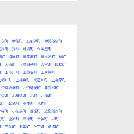
家永町
伊佐町
石薬師町
伊勢殿構町
戌亥町
猪熊
射場町
今薬屋町
西町
梅屋町
裏築地町
裏風呂町
榎町
町
大東町
大峰図子町
大宮町
岡松町
町
上小川町
上鍛冶町
上片原町
上堀川町
上神輿町
紙屋川町
上柳原町
北伊勢殿構町
北伊勢屋町
北猪熊町
之辺町
北舟橋町
北町
北横町
蕃町
玄武町
幸在町
荒神町
小寺町
小伝馬町
近衛町
近衛殿表町
院町
皀莢町
西東町
幸神町
栄町
町
三番町
七番町
仕丁町
信濃町