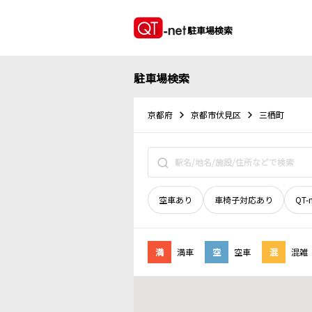
駐車場検索
駐車場検索
京都府
京都市伏見区
三栖町
空車あり
車椅子対応あり
QT-
満
満車
空
空車
混
混雑