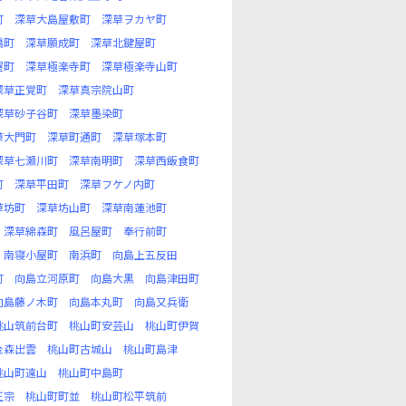
町
深草大島屋敷町
深草ヲカヤ町
橋町
深草願成町
深草北鍵屋町
屋町
深草極楽寺町
深草極楽寺山町
深草正覚町
深草真宗院山町
深草砂子谷町
深草墨染町
草大門町
深草町通町
深草塚本町
深草七瀬川町
深草南明町
深草西飯食町
町
深草平田町
深草フケノ内町
草坊町
深草坊山町
深草南蓮池町
深草綿森町
風呂屋町
奉行前町
南寝小屋町
南浜町
向島上五反田
町
向島立河原町
向島大黒
向島津田町
向島藤ノ木町
向島本丸町
向島又兵衛
桃山筑前台町
桃山町安芸山
桃山町伊賀
金森出雲
桃山町古城山
桃山町島津
桃山町遠山
桃山町中島町
正宗
桃山町町並
桃山町松平筑前