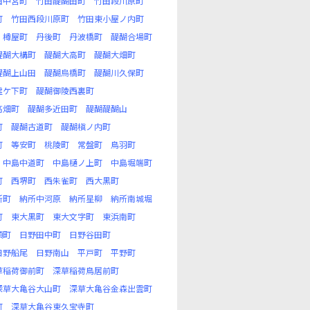
田中宮町
竹田醍醐田町
竹田段川原町
町
竹田西段川原町
竹田東小屋ノ内町
樽屋町
丹後町
丹波橋町
醍醐合場町
醍醐大構町
醍醐大高町
醍醐大畑町
醍醐上山田
醍醐烏橋町
醍醐川久保町
霊ケ下町
醍醐御陵西裏町
高畑町
醍醐多近田町
醍醐醍醐山
町
醍醐古道町
醍醐槇ノ内町
町
等安町
桃陵町
常盤町
鳥羽町
中島中道町
中島樋ノ上町
中島堀端町
町
西堺町
西朱雀町
西大黒町
所町
納所中河原
納所星柳
納所南城堀
町
東大黒町
東大文字町
東浜南町
頬町
日野田中町
日野谷田町
日野船尾
日野南山
平戸町
平野町
草稲荷御前町
深草稲荷鳥居前町
深草大亀谷大山町
深草大亀谷金森出雲町
町
深草大亀谷東久宝寺町