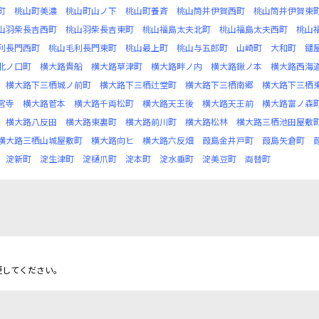
町
桃山町美濃
桃山町山ノ下
桃山町養斉
桃山筒井伊賀西町
桃山筒井伊賀東
山羽柴長吉西町
桃山羽柴長吉東町
桃山福島太夫北町
桃山福島太夫西町
桃山
利長門西町
桃山毛利長門東町
桃山最上町
桃山与五郎町
山崎町
大和町
鑓
北ノ口町
横大路貴船
横大路草津町
横大路畔ノ内
横大路鍬ノ本
横大路西海
横大路下三栖城ノ前町
横大路下三栖辻堂町
横大路下三栖南郷
横大路下三栖
宮寺
横大路菅本
横大路千両松町
横大路天王後
横大路天王前
横大路富ノ森
横大路八反田
横大路東裏町
横大路前川町
横大路松林
横大路三栖池田屋敷
横大路三栖山城屋敷町
横大路向ヒ
横大路六反畑
葭島金井戸町
葭島矢倉町
淀新町
淀生津町
淀樋爪町
淀本町
淀水垂町
淀美豆町
両替町
更してください。