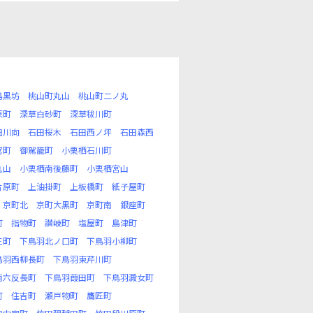
島黒坊
桃山町丸山
桃山町二ノ丸
原町
深草白砂町
深草秡川町
田川向
石田桜木
石田西ノ坪
石田森西
宮町
御駕籠町
小栗栖石川町
丸山
小栗栖南後藤町
小栗栖宮山
片原町
上油掛町
上板橋町
紙子屋町
京町北
京町大黒町
京町南
銀座町
町
指物町
讃岐町
塩屋町
島津町
三町
下鳥羽北ノ口町
下鳥羽小柳町
鳥羽西柳長町
下鳥羽東芹川町
南六反長町
下鳥羽葭田町
下鳥羽澱女町
町
住吉町
瀬戸物町
鷹匠町