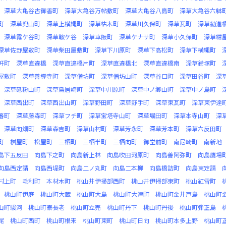
深草大亀谷古御香町
深草大亀谷万帖敷町
深草大亀谷八島町
深草大亀谷六躰
町
深草兜山町
深草上横縄町
深草枯木町
深草川久保町
深草瓦町
深草勧進
深草霧ケ谷町
深草鞍ケ谷
深草車阪町
深草ケナサ町
深草小久保町
深草紺
深草佐野屋敷町
深草柴田屋敷町
深草下川原町
深草下高松町
深草下横縄町
軒町
深草直違橋
深草直違橋片町
深草直違橋北
深草直違橋南
深草鈴塚町
屋敷町
深草善導寺町
深草僧坊町
深草僧坊山町
深草谷口町
深草田谷町
深
深草砥粉山町
深草鳥居崎町
深草中川原町
深草中ノ郷山町
深草中ノ島町
深草西出町
深草西出山町
深草野田町
深草野手町
深草東瓦町
深草東伊達
蕃町
深草藤森町
深草フチ町
深草宝塔寺山町
深草堀田町
深草本寺山町
深
深草向畑町
深草森吉町
深草山村町
深草芳永町
深草芳本町
深草六反田町
町
桝屋町
松屋町
三栖町
三栖半町
三栖向町
御堂前町
南尼崎町
南新地
島下五反田
向島下之町
向島新上林
向島吹田河原町
向島善阿弥町
向島鷹場
向島西定請
向島西堤町
向島二ノ丸町
向島二本柳
向島橋詰町
向島東定請
村上町
毛利町
本材木町
桃山井伊掃部西町
桃山井伊掃部東町
桃山紅雪町
桃山町伊庭
桃山町大蔵
桃山町大島
桃山町大津町
桃山町金井戸島
桃山町
山町駿河
桃山町泰長老
桃山町立売
桃山町丹下
桃山町丹後
桃山町弾正島
尾
桃山町西町
桃山町根来
桃山町東町
桃山町日向
桃山町本多上野
桃山町