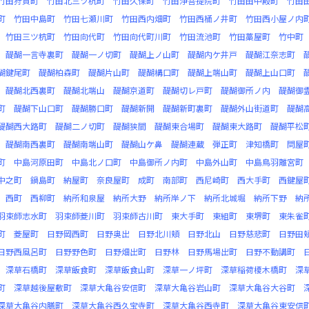
竹田狩賀町
竹田北三ツ杭町
竹田久保町
竹田浄菩提院町
竹田田中殿町
竹田
町
竹田中島町
竹田七瀬川町
竹田西内畑町
竹田西桶ノ井町
竹田西小屋ノ内
竹田三ツ杭町
竹田向代町
竹田向代町川町
竹田流池町
竹田藁屋町
竹中町
醍醐一言寺裏町
醍醐一ノ切町
醍醐上ノ山町
醍醐内ケ井戸
醍醐江奈志町
醐鍵尾町
醍醐柏森町
醍醐片山町
醍醐構口町
醍醐上端山町
醍醐上山口町
醍醐北西裏町
醍醐北端山
醍醐京道町
醍醐切レ戸町
醍醐御所ノ内
醍醐御
町
醍醐下山口町
醍醐勝口町
醍醐新開
醍醐新町裏町
醍醐外山街道町
醍醐
醍醐西大路町
醍醐二ノ切町
醍醐狭間
醍醐東合場町
醍醐東大路町
醍醐平松
醍醐南西裏町
醍醐南端山町
醍醐山ケ鼻
醍醐連蔵
弾正町
津知橋町
問屋
町
中島河原田町
中島北ノ口町
中島御所ノ内町
中島外山町
中島鳥羽離宮町
中之町
鍋島町
納屋町
奈良屋町
成町
南部町
西尼崎町
西大手町
西鍵屋
西町
西柳町
納所和泉屋
納所大野
納所岸ノ下
納所北城堀
納所下野
納
羽束師志水町
羽束師菱川町
羽束師古川町
東大手町
東組町
東堺町
東朱雀
町
菱屋町
日野岡西町
日野奥出
日野北川頬
日野北山
日野慈悲町
日野田
日野西風呂町
日野野色町
日野畑出町
日野林
日野馬場出町
日野不動講町
深草石橋町
深草飯食町
深草飯食山町
深草一ノ坪町
深草稲荷榎木橋町
深
町
深草越後屋敷町
深草大亀谷安信町
深草大亀谷岩山町
深草大亀谷大谷町
深草大亀谷内膳町
深草大亀谷西久宝寺町
深草大亀谷西寺町
深草大亀谷東安信