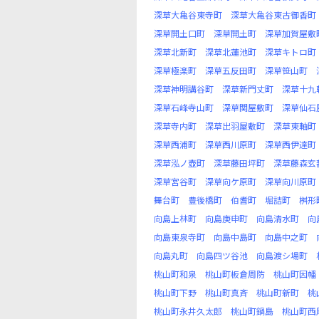
深草大亀谷東寺町
深草大亀谷東古御香町
深草開土口町
深草開土町
深草加賀屋敷
深草北新町
深草北蓮池町
深草キトロ町
深草極楽町
深草五反田町
深草笹山町
深草神明講谷町
深草新門丈町
深草十九
深草石峰寺山町
深草関屋敷町
深草仙石
深草寺内町
深草出羽屋敷町
深草東軸町
深草西浦町
深草西川原町
深草西伊達町
深草泓ノ壺町
深草藤田坪町
深草藤森玄
深草宮谷町
深草向ケ原町
深草向川原町
舞台町
豊後橋町
伯耆町
堀詰町
桝形
向島上林町
向島庚申町
向島清水町
向
向島東泉寺町
向島中島町
向島中之町
向島丸町
向島四ツ谷池
向島渡シ場町
桃山町和泉
桃山町板倉周防
桃山町因幡
桃山町下野
桃山町真斉
桃山町新町
桃
桃山町永井久太郎
桃山町鍋島
桃山町西