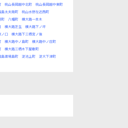
町
桃山長岡越中北町
桃山長岡越中東町
福島太夫南町
桃山水野左近西町
屋町
八幡町
横大路一本木
道
横大路芝生
横大路下ノ坪
東ノ口
横大路下三栖宮ノ後
町
横大路中ノ島町
横大路中ノ庄町
町
横大路三栖木下屋敷町
葭島渡場島町
淀池上町
淀大下津町