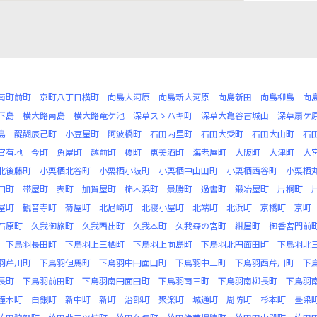
南町前町
京町八丁目横町
向島大河原
向島新大河原
向島新田
向島柳島
向
下島
横大路南島
横大路竜ケ池
深草スゝハキ町
深草大亀谷古城山
深草扇ケ
島
醍醐辰己町
小豆屋町
阿波橋町
石田内里町
石田大受町
石田大山町
石
官有地
今町
魚屋町
越前町
榎町
恵美酒町
海老屋町
大阪町
大津町
大
北後藤町
小栗栖北谷町
小栗栖小阪町
小栗栖中山田町
小栗栖西谷町
小栗栖
口町
帯屋町
表町
加賀屋町
柿木浜町
景勝町
過書町
鍛冶屋町
片桐町
屋町
観音寺町
菊屋町
北尼崎町
北寝小屋町
北端町
北浜町
京橋町
京町
石原町
久我御旅町
久我西出町
久我本町
久我森の宮町
紺屋町
御香宮門前
下鳥羽長田町
下鳥羽上三栖町
下鳥羽上向島町
下鳥羽北円面田町
下鳥羽北
羽芹川町
下鳥羽但馬町
下鳥羽中円面田町
下鳥羽中三町
下鳥羽西芹川町
下
長町
下鳥羽前田町
下鳥羽南円面田町
下鳥羽南三町
下鳥羽南柳長町
下鳥羽
撞木町
白銀町
新中町
新町
治部町
聚楽町
城通町
周防町
杉本町
墨染