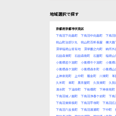
地域選択で探す
京都府京都市伏見区
下鳥羽下向島町
下鳥羽中向島町
下鳥羽
桃山町治部少丸
桃山町百軒長屋
横大路
深草稲荷山官有地
深草藪之内町
納所外
石田森東町
石田森南町
石屋町
稲荷山
小栗栖岩ケ淵町
小栗栖牛ケ淵町
小栗栖
小栗栖森ケ淵町
小栗栖森本町
小栗栖山
上神泉苑町
上中町
雁金町
川東町
革
久米町
車町
黒茶屋町
久我東町
久我
清水町
下油掛町
下板橋町
下神泉苑町
下鳥羽城ノ越町
下鳥羽浄春ケ前町
下鳥
下鳥羽東柳長町
下鳥羽平塚町
下鳥羽広
下鳥羽六反長町
下鳥羽渡瀬町
下中町