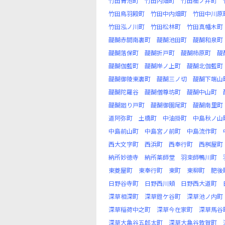
竹田青池町
竹田内畑町
竹田桶ノ井町
竹田鳥羽殿町
竹田中内畑町
竹田中川原
竹田泓ノ川町
竹田松林町
竹田真幡木町
醍醐赤間南裏町
醍醐池田町
醍醐和泉町
醍醐落保町
醍醐折戸町
醍醐柿原町
醍
醍醐伽藍町
醍醐岸ノ上町
醍醐北伽藍町
醍醐御陵東裏町
醍醐三ノ切
醍醐下端山
醍醐陀羅谷
醍醐僧尊坊町
醍醐中山町
醍醐廻り戸町
醍醐御園尾町
醍醐南里町
道阿弥町
土橋町
中油掛町
中島秋ノ山
中島前山町
中島宮ノ前町
中島流作町
西大文字町
西浜町
西奉行町
西桝屋町
納所妙徳寺
納所薬師堂
羽束師鴨川町
東菱屋町
東奉行町
東町
東柳町
肥後
日野谷寺町
日野西川頬
日野西大道町
深草相深町
深草鐙ケ谷町
深草池ノ内町
深草稲荷中之町
深草今在家町
深草馬谷
深草大亀谷五郎太町
深草大亀谷敦賀町