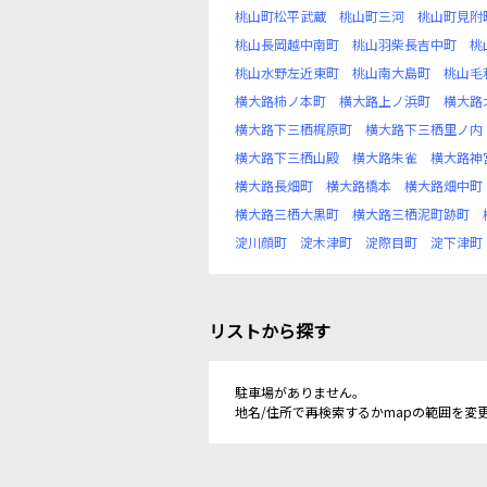
桃山町松平武蔵
桃山町三河
桃山町見附
桃山長岡越中南町
桃山羽柴長吉中町
桃
桃山水野左近東町
桃山南大島町
桃山毛
横大路柿ノ本町
横大路上ノ浜町
横大路
横大路下三栖梶原町
横大路下三栖里ノ内
横大路下三栖山殿
横大路朱雀
横大路神
横大路長畑町
横大路橋本
横大路畑中町
横大路三栖大黒町
横大路三栖泥町跡町
淀川顔町
淀木津町
淀際目町
淀下津町
リストから探す
駐車場がありません。
地名/住所で再検索するかmapの範囲を変