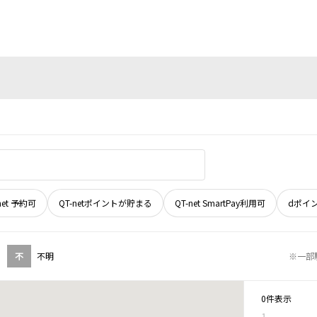
net 予約可
QT-netポイントが貯まる
QT-net SmartPay利用可
dポイ
不
不明
※一部
0件表示
1