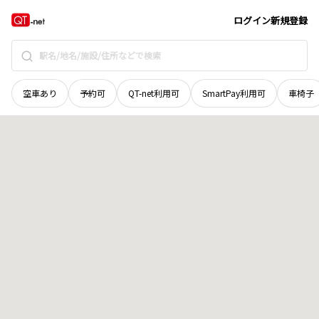
京都府
京都市伏見区
小栗栖岩ケ淵町
地域選択で探す
ログイン
新規登録
空車あり
予約可
QT-net利用可
SmartPay利用可
車椅子