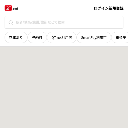
京都府
京都市伏見区
日野田頬町
地域選択で探す
ログイン
新規登録
空車あり
予約可
QT-net利用可
SmartPay利用可
車椅子