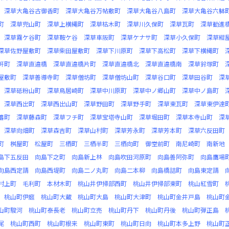
深草大亀谷古御香町
深草大亀谷万帖敷町
深草大亀谷八島町
深草大亀谷六躰
町
深草兜山町
深草上横縄町
深草枯木町
深草川久保町
深草瓦町
深草勧進
深草霧ケ谷町
深草鞍ケ谷
深草車阪町
深草ケナサ町
深草小久保町
深草紺
深草佐野屋敷町
深草柴田屋敷町
深草下川原町
深草下高松町
深草下横縄町
軒町
深草直違橋
深草直違橋片町
深草直違橋北
深草直違橋南
深草鈴塚町
屋敷町
深草善導寺町
深草僧坊町
深草僧坊山町
深草谷口町
深草田谷町
深
深草砥粉山町
深草鳥居崎町
深草中川原町
深草中ノ郷山町
深草中ノ島町
深草西出町
深草西出山町
深草野田町
深草野手町
深草東瓦町
深草東伊達
蕃町
深草藤森町
深草フチ町
深草宝塔寺山町
深草堀田町
深草本寺山町
深
深草向畑町
深草森吉町
深草山村町
深草芳永町
深草芳本町
深草六反田町
町
桝屋町
松屋町
三栖町
三栖半町
三栖向町
御堂前町
南尼崎町
南新地
島下五反田
向島下之町
向島新上林
向島吹田河原町
向島善阿弥町
向島鷹場
向島西定請
向島西堤町
向島二ノ丸町
向島二本柳
向島橋詰町
向島東定請
村上町
毛利町
本材木町
桃山井伊掃部西町
桃山井伊掃部東町
桃山紅雪町
桃山町伊庭
桃山町大蔵
桃山町大島
桃山町大津町
桃山町金井戸島
桃山町
山町駿河
桃山町泰長老
桃山町立売
桃山町丹下
桃山町丹後
桃山町弾正島
尾
桃山町西町
桃山町根来
桃山町東町
桃山町日向
桃山町本多上野
桃山町