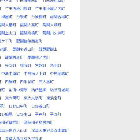
田中宮町
竹田醍醐田町
竹田段川原町
町
竹田西段川原町
竹田東小屋ノ内町
樽屋町
丹後町
丹波橋町
醍醐合場町
醍醐大構町
醍醐大高町
醍醐大畑町
醍醐上山田
醍醐烏橋町
醍醐川久保町
霊ケ下町
醍醐御陵西裏町
高畑町
醍醐多近田町
醍醐醍醐山
町
醍醐古道町
醍醐槇ノ内町
町
等安町
桃陵町
常盤町
鳥羽町
中島中道町
中島樋ノ上町
中島堀端町
町
西堺町
西朱雀町
西大黒町
所町
納所中河原
納所星柳
納所南城堀
町
東大黒町
東大文字町
東浜南町
頬町
日野田中町
日野谷田町
日野船尾
日野南山
平戸町
平野町
草稲荷御前町
深草稲荷鳥居前町
深草大亀谷大山町
深草大亀谷金森出雲町
町
深草大亀谷東久宝寺町