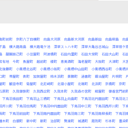
南町前町
京町八丁目横町
向島大河原
向島新大河原
向島新田
向島柳島
向
下島
横大路南島
横大路竜ケ池
深草スゝハキ町
深草大亀谷古城山
深草扇ケ
島
醍醐辰己町
小豆屋町
阿波橋町
石田内里町
石田大受町
石田大山町
石
官有地
今町
魚屋町
越前町
榎町
恵美酒町
海老屋町
大阪町
大津町
大
北後藤町
小栗栖北谷町
小栗栖小阪町
小栗栖中山田町
小栗栖西谷町
小栗栖
口町
帯屋町
表町
加賀屋町
柿木浜町
景勝町
過書町
鍛冶屋町
片桐町
屋町
観音寺町
菊屋町
北尼崎町
北寝小屋町
北端町
北浜町
京橋町
京町
石原町
久我御旅町
久我西出町
久我本町
久我森の宮町
紺屋町
御香宮門前
下鳥羽長田町
下鳥羽上三栖町
下鳥羽上向島町
下鳥羽北円面田町
下鳥羽北
羽芹川町
下鳥羽但馬町
下鳥羽中円面田町
下鳥羽中三町
下鳥羽西芹川町
下
長町
下鳥羽前田町
下鳥羽南円面田町
下鳥羽南三町
下鳥羽南柳長町
下鳥羽
撞木町
白銀町
新中町
新町
治部町
聚楽町
城通町
周防町
杉本町
墨染