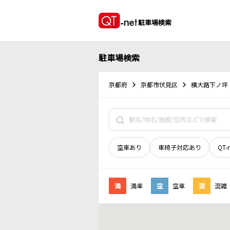
駐車場検索
駐車場検索
京都府
京都市伏見区
横大路下ノ坪
空車あり
車椅子対応あり
QT-
満
満車
空
空車
混
混雑