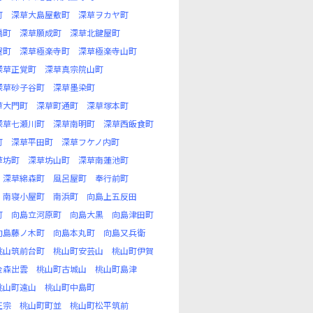
町
深草大島屋敷町
深草ヲカヤ町
橋町
深草願成町
深草北鍵屋町
屋町
深草極楽寺町
深草極楽寺山町
深草正覚町
深草真宗院山町
深草砂子谷町
深草墨染町
草大門町
深草町通町
深草塚本町
深草七瀬川町
深草南明町
深草西飯食町
町
深草平田町
深草フケノ内町
草坊町
深草坊山町
深草南蓮池町
深草綿森町
風呂屋町
奉行前町
南寝小屋町
南浜町
向島上五反田
町
向島立河原町
向島大黒
向島津田町
向島藤ノ木町
向島本丸町
向島又兵衛
桃山筑前台町
桃山町安芸山
桃山町伊賀
金森出雲
桃山町古城山
桃山町島津
桃山町遠山
桃山町中島町
正宗
桃山町町並
桃山町松平筑前