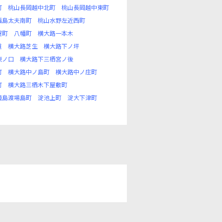
町
桃山長岡越中北町
桃山長岡越中東町
福島太夫南町
桃山水野左近西町
屋町
八幡町
横大路一本木
道
横大路芝生
横大路下ノ坪
東ノ口
横大路下三栖宮ノ後
町
横大路中ノ島町
横大路中ノ庄町
町
横大路三栖木下屋敷町
葭島渡場島町
淀池上町
淀大下津町