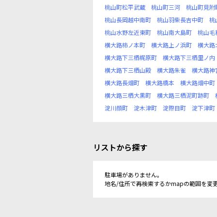
桃山町松平武蔵
桃山町三河
桃山町見附
桃山長岡越中南町
桃山羽柴長吉中町
桃
桃山水野左近東町
桃山南大島町
桃山毛
横大路柿ノ本町
横大路上ノ浜町
横大路
横大路下三栖梶原町
横大路下三栖里ノ内
横大路下三栖山殿
横大路朱雀
横大路神
横大路長畑町
横大路橋本
横大路畑中町
横大路三栖大黒町
横大路三栖泥町跡町
淀川顔町
淀木津町
淀際目町
淀下津町
リストから探す
駐車場がありません。
地名/住所で再検索するかmapの範囲を変