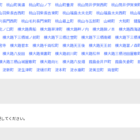
町
桃山町美濃
桃山町山ノ下
桃山町養斉
桃山筒井伊賀西町
桃山筒井伊賀東
山羽柴長吉西町
桃山羽柴長吉東町
桃山福島太夫北町
桃山福島太夫西町
桃山
利長門西町
桃山毛利長門東町
桃山最上町
桃山与五郎町
山崎町
大和町
鑓
北ノ口町
横大路貴船
横大路草津町
横大路畔ノ内
横大路鍬ノ本
横大路西海
横大路下三栖城ノ前町
横大路下三栖辻堂町
横大路下三栖南郷
横大路下三栖
宮寺
横大路菅本
横大路千両松町
横大路天王後
横大路天王前
横大路富ノ森
横大路八反田
横大路東裏町
横大路前川町
横大路松林
横大路三栖池田屋敷
横大路三栖山城屋敷町
横大路向ヒ
横大路六反畑
葭島金井戸町
葭島矢倉町
淀新町
淀生津町
淀樋爪町
淀本町
淀水垂町
淀美豆町
両替町
更してください。