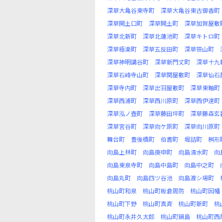
深草大亀谷東寺町
深草大亀谷東古御香町
深草開土口町
深草開土町
深草加賀屋敷
深草北新町
深草北蓮池町
深草キトロ町
深草極楽町
深草五反田町
深草笹山町
深草神明講谷町
深草新門丈町
深草十九
深草石峰寺山町
深草関屋敷町
深草仙石
深草寺内町
深草出羽屋敷町
深草東軸町
深草西浦町
深草西川原町
深草西伊達町
深草泓ノ壺町
深草藤田坪町
深草藤森玄
深草宮谷町
深草向ケ原町
深草向川原町
舞台町
豊後橋町
伯耆町
堀詰町
桝形
向島上林町
向島庚申町
向島清水町
向
向島東泉寺町
向島中島町
向島中之町
向島丸町
向島四ツ谷池
向島渡シ場町
桃山町和泉
桃山町板倉周防
桃山町因幡
桃山町下野
桃山町真斉
桃山町新町
桃
桃山町永井久太郎
桃山町鍋島
桃山町西