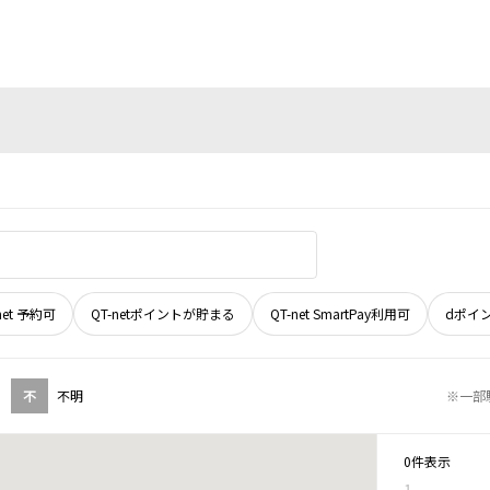
net 予約可
QT-netポイントが貯まる
QT-net SmartPay利用可
dポイ
不
不明
※一部
0件表示
1