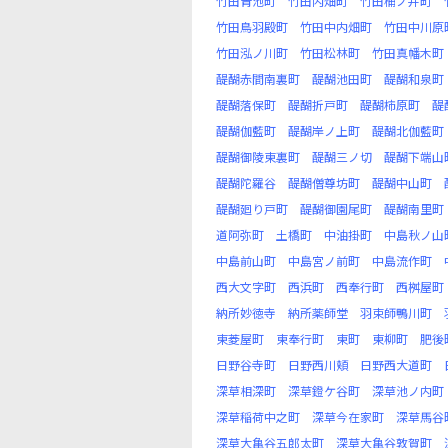
竹田青池町
竹田内畑町
竹田桶ノ井町
竹田鳥羽殿町
竹田中内畑町
竹田中川原
竹田泓ノ川町
竹田松林町
竹田真幡木町
醍醐赤間南裏町
醍醐池田町
醍醐和泉町
醍醐落保町
醍醐折戸町
醍醐柿原町
醍
醍醐伽藍町
醍醐岸ノ上町
醍醐北伽藍町
醍醐御陵東裏町
醍醐三ノ切
醍醐下端山
醍醐陀羅谷
醍醐僧尊坊町
醍醐中山町
醍醐廻り戸町
醍醐御園尾町
醍醐南里町
道阿弥町
土橋町
中油掛町
中島秋ノ山
中島前山町
中島宮ノ前町
中島流作町
西大文字町
西浜町
西奉行町
西桝屋町
納所妙徳寺
納所薬師堂
羽束師鴨川町
東菱屋町
東奉行町
東町
東柳町
肥後
日野谷寺町
日野西川頬
日野西大道町
深草相深町
深草鐙ケ谷町
深草池ノ内町
深草稲荷中之町
深草今在家町
深草馬谷
深草大亀谷五郎太町
深草大亀谷敦賀町