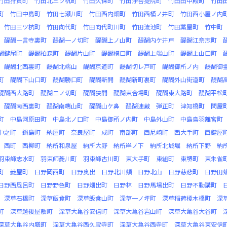
竹田狩賀町
竹田北三ツ杭町
竹田久保町
竹田浄菩提院町
竹田田中殿町
竹田
町
竹田中島町
竹田七瀬川町
竹田西内畑町
竹田西桶ノ井町
竹田西小屋ノ内
竹田三ツ杭町
竹田向代町
竹田向代町川町
竹田流池町
竹田藁屋町
竹中町
醍醐一言寺裏町
醍醐一ノ切町
醍醐上ノ山町
醍醐内ケ井戸
醍醐江奈志町
醐鍵尾町
醍醐柏森町
醍醐片山町
醍醐構口町
醍醐上端山町
醍醐上山口町
醍醐北西裏町
醍醐北端山
醍醐京道町
醍醐切レ戸町
醍醐御所ノ内
醍醐御
町
醍醐下山口町
醍醐勝口町
醍醐新開
醍醐新町裏町
醍醐外山街道町
醍醐
醍醐西大路町
醍醐二ノ切町
醍醐狭間
醍醐東合場町
醍醐東大路町
醍醐平松
醍醐南西裏町
醍醐南端山町
醍醐山ケ鼻
醍醐連蔵
弾正町
津知橋町
問屋
町
中島河原田町
中島北ノ口町
中島御所ノ内町
中島外山町
中島鳥羽離宮町
中之町
鍋島町
納屋町
奈良屋町
成町
南部町
西尼崎町
西大手町
西鍵屋
西町
西柳町
納所和泉屋
納所大野
納所岸ノ下
納所北城堀
納所下野
納
羽束師志水町
羽束師菱川町
羽束師古川町
東大手町
東組町
東堺町
東朱雀
町
菱屋町
日野岡西町
日野奥出
日野北川頬
日野北山
日野慈悲町
日野田
日野西風呂町
日野野色町
日野畑出町
日野林
日野馬場出町
日野不動講町
深草石橋町
深草飯食町
深草飯食山町
深草一ノ坪町
深草稲荷榎木橋町
深
町
深草越後屋敷町
深草大亀谷安信町
深草大亀谷岩山町
深草大亀谷大谷町
深草大亀谷内膳町
深草大亀谷西久宝寺町
深草大亀谷西寺町
深草大亀谷東安信