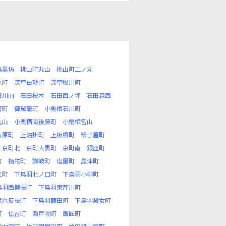
島黒坊
桃山町丸山
桃山町二ノ丸
原町
深草白砂町
深草秡川町
田川向
石田桜木
石田西ノ坪
石田森西
宮町
御駕籠町
小栗栖石川町
丸山
小栗栖南後藤町
小栗栖宮山
片原町
上油掛町
上板橋町
紙子屋町
京町北
京町大黒町
京町南
銀座町
町
指物町
讃岐町
塩屋町
島津町
三町
下鳥羽北ノ口町
下鳥羽小柳町
鳥羽西柳長町
下鳥羽東芹川町
南六反長町
下鳥羽葭田町
下鳥羽澱女町
町
住吉町
瀬戸物町
鷹匠町