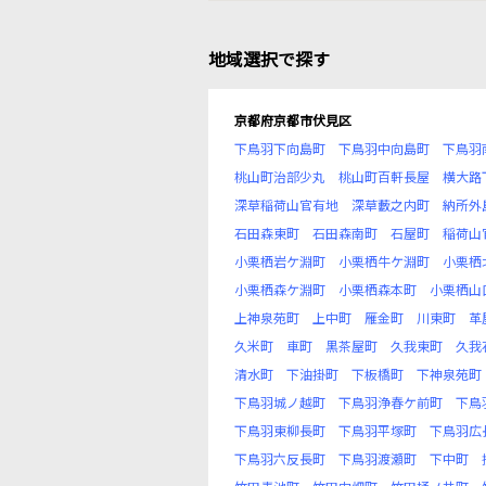
地域選択で探す
京都府京都市伏見区
下鳥羽下向島町
下鳥羽中向島町
下鳥羽
桃山町治部少丸
桃山町百軒長屋
横大路
深草稲荷山官有地
深草藪之内町
納所外
石田森東町
石田森南町
石屋町
稲荷山
小栗栖岩ケ淵町
小栗栖牛ケ淵町
小栗栖
小栗栖森ケ淵町
小栗栖森本町
小栗栖山
上神泉苑町
上中町
雁金町
川東町
革
久米町
車町
黒茶屋町
久我東町
久我
清水町
下油掛町
下板橋町
下神泉苑町
下鳥羽城ノ越町
下鳥羽浄春ケ前町
下鳥
下鳥羽東柳長町
下鳥羽平塚町
下鳥羽広
下鳥羽六反長町
下鳥羽渡瀬町
下中町