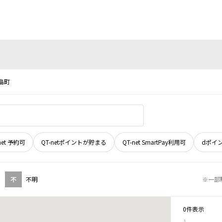
島町
net 予約可
QT-netポイントが貯まる
QT-net SmartPay利用可
dポイ
不
不明
※一部
0件表示
1