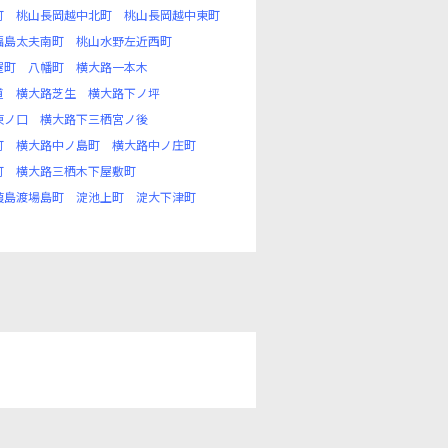
町
桃山長岡越中北町
桃山長岡越中東町
福島太夫南町
桃山水野左近西町
屋町
八幡町
横大路一本木
道
横大路芝生
横大路下ノ坪
東ノ口
横大路下三栖宮ノ後
町
横大路中ノ島町
横大路中ノ庄町
町
横大路三栖木下屋敷町
葭島渡場島町
淀池上町
淀大下津町