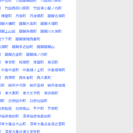
田中宮町
竹田醍醐田町
竹田段川原町
町
竹田西段川原町
竹田東小屋ノ内町
樽屋町
丹後町
丹波橋町
醍醐合場町
醍醐大構町
醍醐大高町
醍醐大畑町
醍醐上山田
醍醐烏橋町
醍醐川久保町
霊ケ下町
醍醐御陵西裏町
高畑町
醍醐多近田町
醍醐醍醐山
町
醍醐古道町
醍醐槇ノ内町
町
等安町
桃陵町
常盤町
鳥羽町
中島中道町
中島樋ノ上町
中島堀端町
町
西堺町
西朱雀町
西大黒町
所町
納所中河原
納所星柳
納所南城堀
町
東大黒町
東大文字町
東浜南町
頬町
日野田中町
日野谷田町
日野船尾
日野南山
平戸町
平野町
草稲荷御前町
深草稲荷鳥居前町
深草大亀谷大山町
深草大亀谷金森出雲町
町
深草大亀谷東久宝寺町