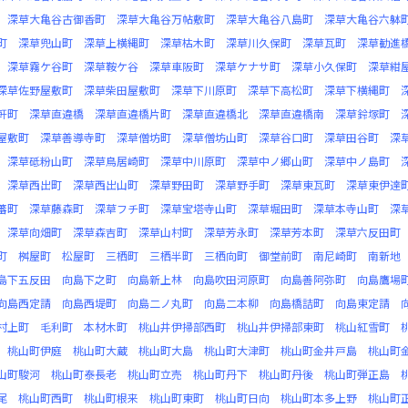
深草大亀谷古御香町
深草大亀谷万帖敷町
深草大亀谷八島町
深草大亀谷六躰
町
深草兜山町
深草上横縄町
深草枯木町
深草川久保町
深草瓦町
深草勧進
深草霧ケ谷町
深草鞍ケ谷
深草車阪町
深草ケナサ町
深草小久保町
深草紺
深草佐野屋敷町
深草柴田屋敷町
深草下川原町
深草下高松町
深草下横縄町
軒町
深草直違橋
深草直違橋片町
深草直違橋北
深草直違橋南
深草鈴塚町
屋敷町
深草善導寺町
深草僧坊町
深草僧坊山町
深草谷口町
深草田谷町
深
深草砥粉山町
深草鳥居崎町
深草中川原町
深草中ノ郷山町
深草中ノ島町
深草西出町
深草西出山町
深草野田町
深草野手町
深草東瓦町
深草東伊達
蕃町
深草藤森町
深草フチ町
深草宝塔寺山町
深草堀田町
深草本寺山町
深
深草向畑町
深草森吉町
深草山村町
深草芳永町
深草芳本町
深草六反田町
町
桝屋町
松屋町
三栖町
三栖半町
三栖向町
御堂前町
南尼崎町
南新地
島下五反田
向島下之町
向島新上林
向島吹田河原町
向島善阿弥町
向島鷹場
向島西定請
向島西堤町
向島二ノ丸町
向島二本柳
向島橋詰町
向島東定請
村上町
毛利町
本材木町
桃山井伊掃部西町
桃山井伊掃部東町
桃山紅雪町
桃山町伊庭
桃山町大蔵
桃山町大島
桃山町大津町
桃山町金井戸島
桃山町
山町駿河
桃山町泰長老
桃山町立売
桃山町丹下
桃山町丹後
桃山町弾正島
尾
桃山町西町
桃山町根来
桃山町東町
桃山町日向
桃山町本多上野
桃山町