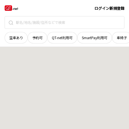
京都府
京都市伏見区
納所和泉屋
地域選択で探す
ログイン
新規登録
空車あり
予約可
QT-net利用可
SmartPay利用可
車椅子