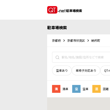
駐車場検索
駐車場検索
京都府
京都市伏見区
納所町
空車あり
車椅子対応あり
QT-
満
満車
空
空車
混
混雑