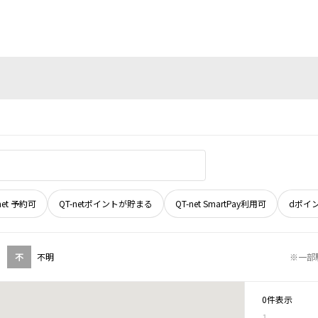
net 予約可
QT-netポイントが貯まる
QT-net SmartPay利用可
dポイ
不
不明
※一部
0件表示
1