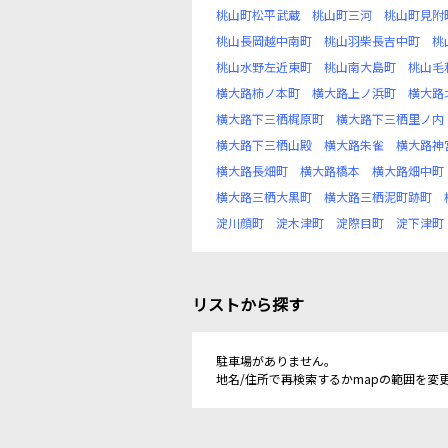
桃山町松平武蔵
桃山町三河
桃山町見附
桃山長岡越中南町
桃山羽柴長吉中町
桃
桃山水野左近東町
桃山南大島町
桃山毛
横大路柿ノ本町
横大路上ノ浜町
横大路
横大路下三栖梶原町
横大路下三栖里ノ内
横大路下三栖山殿
横大路朱雀
横大路神
横大路長畑町
横大路橋本
横大路畑中町
横大路三栖大黒町
横大路三栖泥町跡町
淀川顔町
淀木津町
淀際目町
淀下津町
リストから探す
駐車場がありません。
地名/住所で再検索するかmapの範囲を変