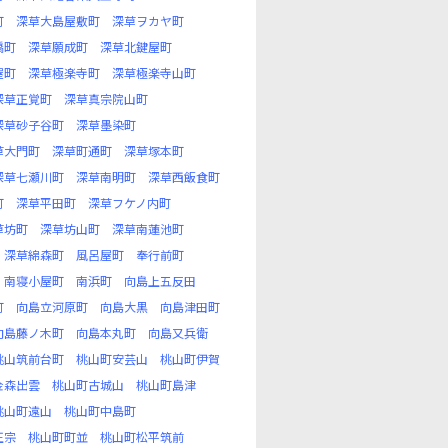
町
深草大島屋敷町
深草ヲカヤ町
橋町
深草願成町
深草北鍵屋町
屋町
深草極楽寺町
深草極楽寺山町
深草正覚町
深草真宗院山町
深草砂子谷町
深草墨染町
草大門町
深草町通町
深草塚本町
深草七瀬川町
深草南明町
深草西飯食町
町
深草平田町
深草フケノ内町
草坊町
深草坊山町
深草南蓮池町
深草綿森町
風呂屋町
奉行前町
南寝小屋町
南浜町
向島上五反田
町
向島立河原町
向島大黒
向島津田町
向島藤ノ木町
向島本丸町
向島又兵衛
桃山筑前台町
桃山町安芸山
桃山町伊賀
金森出雲
桃山町古城山
桃山町島津
桃山町遠山
桃山町中島町
正宗
桃山町町並
桃山町松平筑前