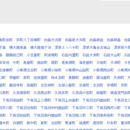
南町前町
京町八丁目横町
向島大河原
向島新大河原
向島新田
向島柳島
向
下島
横大路南島
横大路竜ケ池
深草スゝハキ町
深草大亀谷古城山
深草扇ケ
島
醍醐辰己町
小豆屋町
阿波橋町
石田内里町
石田大受町
石田大山町
石
官有地
今町
魚屋町
越前町
榎町
恵美酒町
海老屋町
大阪町
大津町
大
北後藤町
小栗栖北谷町
小栗栖小阪町
小栗栖中山田町
小栗栖西谷町
小栗栖
口町
帯屋町
表町
加賀屋町
柿木浜町
景勝町
過書町
鍛冶屋町
片桐町
屋町
観音寺町
菊屋町
北尼崎町
北寝小屋町
北端町
北浜町
京橋町
京町
石原町
久我御旅町
久我西出町
久我本町
久我森の宮町
紺屋町
御香宮門前
下鳥羽長田町
下鳥羽上三栖町
下鳥羽上向島町
下鳥羽北円面田町
下鳥羽北
羽芹川町
下鳥羽但馬町
下鳥羽中円面田町
下鳥羽中三町
下鳥羽西芹川町
下
長町
下鳥羽前田町
下鳥羽南円面田町
下鳥羽南三町
下鳥羽南柳長町
下鳥羽
撞木町
白銀町
新中町
新町
治部町
聚楽町
城通町
周防町
杉本町
墨染