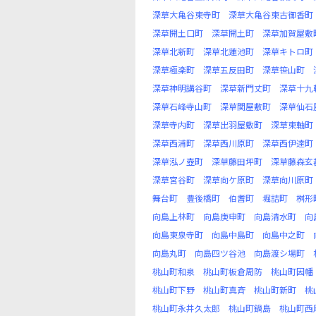
深草大亀谷東寺町
深草大亀谷東古御香町
深草開土口町
深草開土町
深草加賀屋敷
深草北新町
深草北蓮池町
深草キトロ町
深草極楽町
深草五反田町
深草笹山町
深草神明講谷町
深草新門丈町
深草十九
深草石峰寺山町
深草関屋敷町
深草仙石
深草寺内町
深草出羽屋敷町
深草東軸町
深草西浦町
深草西川原町
深草西伊達町
深草泓ノ壺町
深草藤田坪町
深草藤森玄
深草宮谷町
深草向ケ原町
深草向川原町
舞台町
豊後橋町
伯耆町
堀詰町
桝形
向島上林町
向島庚申町
向島清水町
向
向島東泉寺町
向島中島町
向島中之町
向島丸町
向島四ツ谷池
向島渡シ場町
桃山町和泉
桃山町板倉周防
桃山町因幡
桃山町下野
桃山町真斉
桃山町新町
桃
桃山町永井久太郎
桃山町鍋島
桃山町西