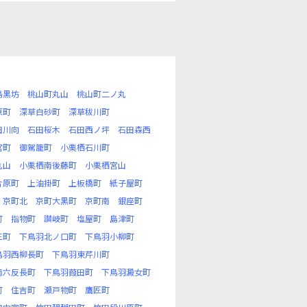
島黒坊
桃山町丸山
桃山町二ノ丸
原町
深草白砂町
深草秡川町
田川向
石田桜木
石田西ノ坪
石田森西
宮町
御駕籠町
小栗栖石川町
丸山
小栗栖南後藤町
小栗栖宮山
片原町
上油掛町
上板橋町
紙子屋町
京町北
京町大黒町
京町南
銀座町
町
指物町
讃岐町
塩屋町
島津町
三町
下鳥羽北ノ口町
下鳥羽小柳町
鳥羽西柳長町
下鳥羽東芹川町
南六反長町
下鳥羽葭田町
下鳥羽澱女町
町
住吉町
瀬戸物町
鷹匠町