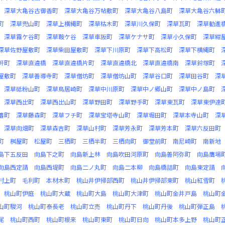
深草大亀谷古御香町
深草大亀谷万帖敷町
深草大亀谷八島町
深草大亀谷六躰
町
深草兜山町
深草上横縄町
深草枯木町
深草川久保町
深草瓦町
深草勧進
深草霧ケ谷町
深草鞍ケ谷
深草車阪町
深草ケナサ町
深草小久保町
深草紺
深草佐野屋敷町
深草柴田屋敷町
深草下川原町
深草下高松町
深草下横縄町
軒町
深草直違橋
深草直違橋片町
深草直違橋北
深草直違橋南
深草鈴塚町
屋敷町
深草善導寺町
深草僧坊町
深草僧坊山町
深草谷口町
深草田谷町
深
深草砥粉山町
深草鳥居崎町
深草中川原町
深草中ノ郷山町
深草中ノ島町
深草西出町
深草西出山町
深草野田町
深草野手町
深草東瓦町
深草東伊達
蕃町
深草藤森町
深草フチ町
深草宝塔寺山町
深草堀田町
深草本寺山町
深
深草向畑町
深草森吉町
深草山村町
深草芳永町
深草芳本町
深草六反田町
町
桝屋町
松屋町
三栖町
三栖半町
三栖向町
御堂前町
南尼崎町
南新地
島下五反田
向島下之町
向島新上林
向島吹田河原町
向島善阿弥町
向島鷹場
向島西定請
向島西堤町
向島二ノ丸町
向島二本柳
向島橋詰町
向島東定請
村上町
毛利町
本材木町
桃山井伊掃部西町
桃山井伊掃部東町
桃山紅雪町
桃山町伊庭
桃山町大蔵
桃山町大島
桃山町大津町
桃山町金井戸島
桃山町
山町駿河
桃山町泰長老
桃山町立売
桃山町丹下
桃山町丹後
桃山町弾正島
尾
桃山町西町
桃山町根来
桃山町東町
桃山町日向
桃山町本多上野
桃山町