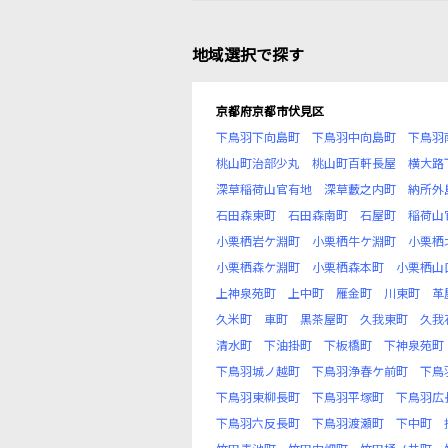
地域選択で探す
京都府京都市伏見区
下鳥羽下向島町
下鳥羽中向島町
下鳥羽
桃山町治部少丸
桃山町百軒長屋
横大路
深草稲荷山官有地
深草藪之内町
納所外
石田森東町
石田森南町
石屋町
稲荷山
小栗栖岩ケ淵町
小栗栖牛ケ淵町
小栗栖
小栗栖森ケ淵町
小栗栖森本町
小栗栖山
上神泉苑町
上中町
雁金町
川東町
革
久米町
車町
黒茶屋町
久我東町
久我
清水町
下油掛町
下板橋町
下神泉苑町
下鳥羽城ノ越町
下鳥羽浄春ケ前町
下鳥
下鳥羽東柳長町
下鳥羽平塚町
下鳥羽広
下鳥羽六反長町
下鳥羽渡瀬町
下中町