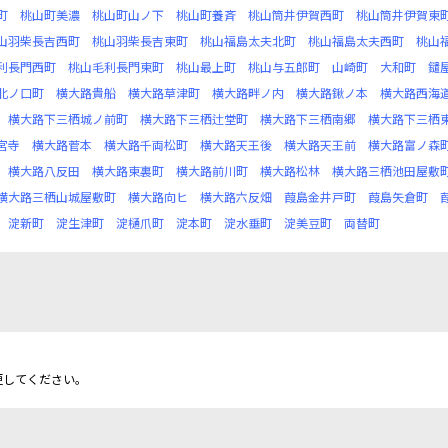
町
桃山町美濃
桃山町山ノ下
桃山町養斉
桃山筒井伊賀西町
桃山筒井伊賀東
山羽柴長吉西町
桃山羽柴長吉東町
桃山福島太夫北町
桃山福島太夫西町
桃山
利長門西町
桃山毛利長門東町
桃山最上町
桃山与五郎町
山崎町
大和町
鑓
北ノ口町
横大路貴船
横大路草津町
横大路畔ノ内
横大路鍬ノ本
横大路西海
横大路下三栖城ノ前町
横大路下三栖辻堂町
横大路下三栖南郷
横大路下三栖
宮寺
横大路菅本
横大路千両松町
横大路天王後
横大路天王前
横大路富ノ森
横大路八反田
横大路東裏町
横大路前川町
横大路松林
横大路三栖池田屋敷
横大路三栖山城屋敷町
横大路向ヒ
横大路六反畑
葭島金井戸町
葭島矢倉町
淀新町
淀生津町
淀樋爪町
淀本町
淀水垂町
淀美豆町
両替町
更してください。