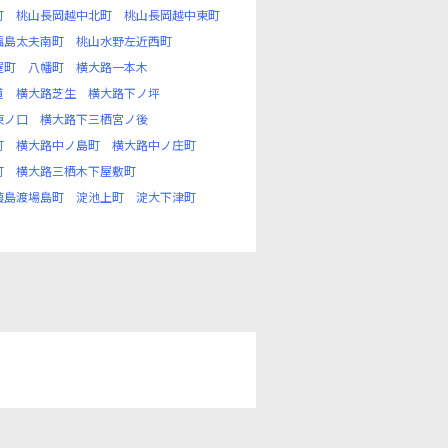
町
桃山長岡越中北町
桃山長岡越中東町
福島太夫南町
桃山水野左近西町
屋町
八幡町
横大路一本木
道
横大路芝生
横大路下ノ坪
東ノ口
横大路下三栖宮ノ後
町
横大路中ノ島町
横大路中ノ庄町
町
横大路三栖木下屋敷町
葭島渡場島町
淀池上町
淀大下津町