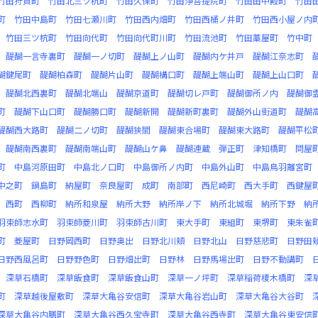
竹田狩賀町
竹田北三ツ杭町
竹田久保町
竹田浄菩提院町
竹田田中殿町
竹田
町
竹田中島町
竹田七瀬川町
竹田西内畑町
竹田西桶ノ井町
竹田西小屋ノ内
竹田三ツ杭町
竹田向代町
竹田向代町川町
竹田流池町
竹田藁屋町
竹中町
醍醐一言寺裏町
醍醐一ノ切町
醍醐上ノ山町
醍醐内ケ井戸
醍醐江奈志町
醐鍵尾町
醍醐柏森町
醍醐片山町
醍醐構口町
醍醐上端山町
醍醐上山口町
醍醐北西裏町
醍醐北端山
醍醐京道町
醍醐切レ戸町
醍醐御所ノ内
醍醐御
町
醍醐下山口町
醍醐勝口町
醍醐新開
醍醐新町裏町
醍醐外山街道町
醍醐
醍醐西大路町
醍醐二ノ切町
醍醐狭間
醍醐東合場町
醍醐東大路町
醍醐平松
醍醐南西裏町
醍醐南端山町
醍醐山ケ鼻
醍醐連蔵
弾正町
津知橋町
問屋
町
中島河原田町
中島北ノ口町
中島御所ノ内町
中島外山町
中島鳥羽離宮町
中之町
鍋島町
納屋町
奈良屋町
成町
南部町
西尼崎町
西大手町
西鍵屋
西町
西柳町
納所和泉屋
納所大野
納所岸ノ下
納所北城堀
納所下野
納
羽束師志水町
羽束師菱川町
羽束師古川町
東大手町
東組町
東堺町
東朱雀
町
菱屋町
日野岡西町
日野奥出
日野北川頬
日野北山
日野慈悲町
日野田
日野西風呂町
日野野色町
日野畑出町
日野林
日野馬場出町
日野不動講町
深草石橋町
深草飯食町
深草飯食山町
深草一ノ坪町
深草稲荷榎木橋町
深
町
深草越後屋敷町
深草大亀谷安信町
深草大亀谷岩山町
深草大亀谷大谷町
深草大亀谷内膳町
深草大亀谷西久宝寺町
深草大亀谷西寺町
深草大亀谷東安信