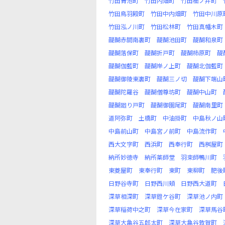
竹田青池町
竹田内畑町
竹田桶ノ井町
竹田鳥羽殿町
竹田中内畑町
竹田中川原
竹田泓ノ川町
竹田松林町
竹田真幡木町
醍醐赤間南裏町
醍醐池田町
醍醐和泉町
醍醐落保町
醍醐折戸町
醍醐柿原町
醍
醍醐伽藍町
醍醐岸ノ上町
醍醐北伽藍町
醍醐御陵東裏町
醍醐三ノ切
醍醐下端山
醍醐陀羅谷
醍醐僧尊坊町
醍醐中山町
醍醐廻り戸町
醍醐御園尾町
醍醐南里町
道阿弥町
土橋町
中油掛町
中島秋ノ山
中島前山町
中島宮ノ前町
中島流作町
西大文字町
西浜町
西奉行町
西桝屋町
納所妙徳寺
納所薬師堂
羽束師鴨川町
東菱屋町
東奉行町
東町
東柳町
肥後
日野谷寺町
日野西川頬
日野西大道町
深草相深町
深草鐙ケ谷町
深草池ノ内町
深草稲荷中之町
深草今在家町
深草馬谷
深草大亀谷五郎太町
深草大亀谷敦賀町