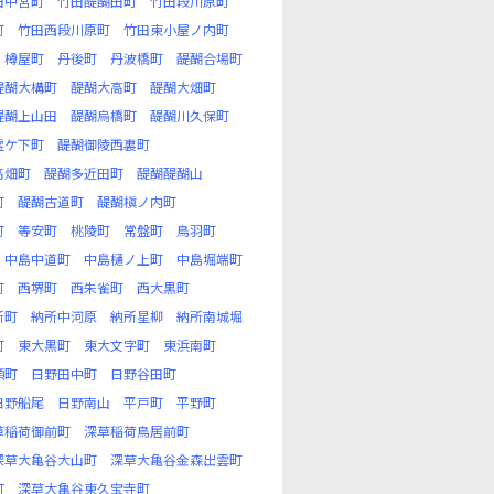
田中宮町
竹田醍醐田町
竹田段川原町
町
竹田西段川原町
竹田東小屋ノ内町
樽屋町
丹後町
丹波橋町
醍醐合場町
醍醐大構町
醍醐大高町
醍醐大畑町
醍醐上山田
醍醐烏橋町
醍醐川久保町
霊ケ下町
醍醐御陵西裏町
高畑町
醍醐多近田町
醍醐醍醐山
町
醍醐古道町
醍醐槇ノ内町
町
等安町
桃陵町
常盤町
鳥羽町
中島中道町
中島樋ノ上町
中島堀端町
町
西堺町
西朱雀町
西大黒町
所町
納所中河原
納所星柳
納所南城堀
町
東大黒町
東大文字町
東浜南町
頬町
日野田中町
日野谷田町
日野船尾
日野南山
平戸町
平野町
草稲荷御前町
深草稲荷鳥居前町
深草大亀谷大山町
深草大亀谷金森出雲町
町
深草大亀谷東久宝寺町