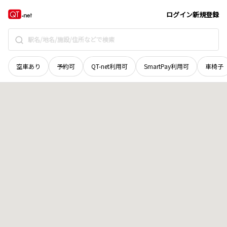
京都府
京都市北区
上賀茂烏帽子ケ垣内町
地域選択で探す
ログイン
新規登録
空車あり
予約可
QT-net利用可
SmartPay利用可
車椅子