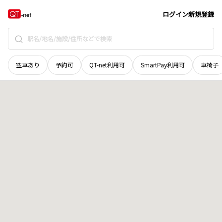
京都府
京都市北区
衣笠東御所ノ内町
地域選択で探す
ログイン
新規登録
空車あり
予約可
QT-net利用可
SmartPay利用可
車椅子