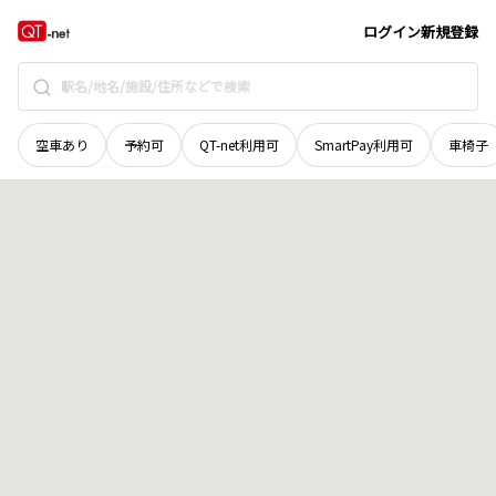
京都府
京都市北区
衣笠開キ町
地域選択で探す
ログイン
新規登録
空車あり
予約可
QT-net利用可
SmartPay利用可
車椅子