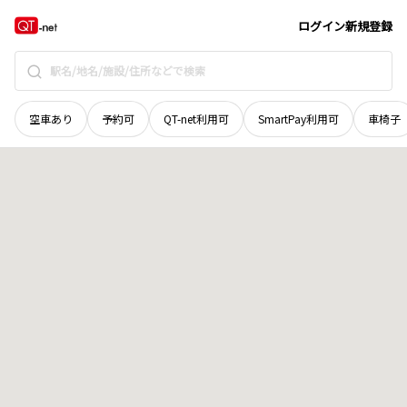
京都府
京都市南区
上鳥羽八王神町
地域選択で探す
ログイン
新規登録
空車あり
予約可
QT-net利用可
SmartPay利用可
車椅子