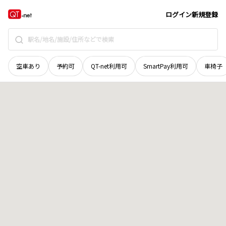
京都府
京都市右京区
京北柏原町
地域選択で探す
ログイン
新規登録
空車あり
予約可
QT-net利用可
SmartPay利用可
車椅子