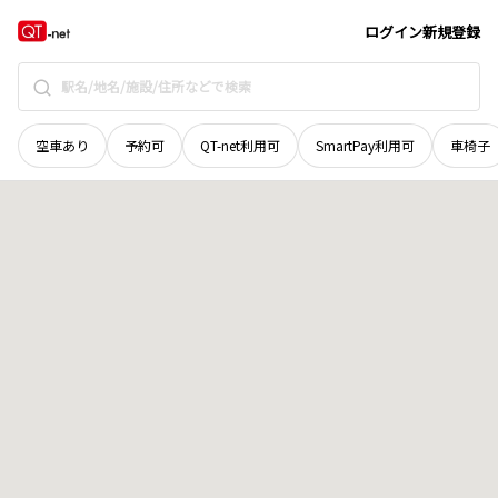
京都府
京都市右京区
京北漆谷町
地域選択で探す
ログイン
新規登録
空車あり
予約可
QT-net利用可
SmartPay利用可
車椅子