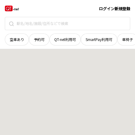
京都府
京都市右京区
太秦安井一町田町
地域選択で探す
ログイン
新規登録
空車あり
予約可
QT-net利用可
SmartPay利用可
車椅子