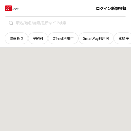
京都府
京都市右京区
太秦巽町
地域選択で探す
ログイン
新規登録
空車あり
予約可
QT-net利用可
SmartPay利用可
車椅子