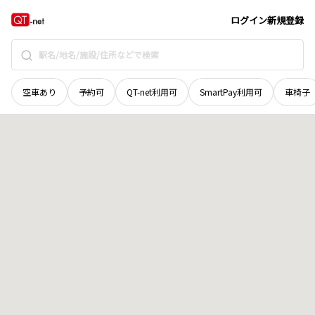
京都府
京都市右京区
山ノ内大町
地域選択で探す
ログイン
新規登録
空車あり
予約可
QT-net利用可
SmartPay利用可
車椅子