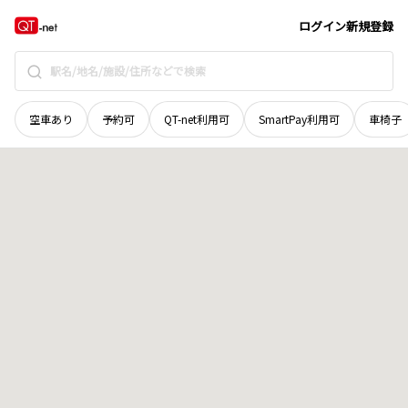
京都府
京都市右京区
嵯峨水尾阿多古
地域選択で探す
ログイン
新規登録
空車あり
予約可
QT-net利用可
SmartPay利用可
車椅子