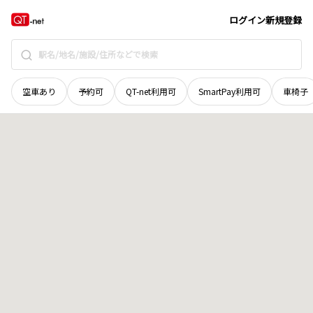
京都府
京都市右京区
嵯峨野北野町
地域選択で探す
ログイン
新規登録
空車あり
予約可
QT-net利用可
SmartPay利用可
車椅子