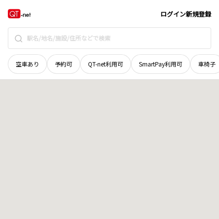
京都府
京都市右京区
常盤出口町
地域選択で探す
ログイン
新規登録
空車あり
予約可
QT-net利用可
SmartPay利用可
車椅子