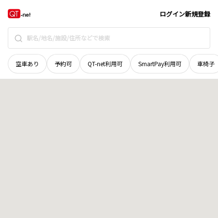
京都府
京都市右京区
梅ケ畑中嶋町
地域選択で探す
ログイン
新規登録
空車あり
予約可
QT-net利用可
SmartPay利用可
車椅子