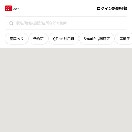
京都府
京都市右京区
梅ケ畑久保谷町
地域選択で探す
ログイン
新規登録
空車あり
予約可
QT-net利用可
SmartPay利用可
車椅子