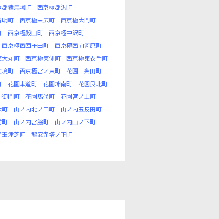
極郡猪馬場町
西京極郡沢町
新明町
西京極末広町
西京極大門町
町
西京極殿田町
西京極中沢町
西京極西団子田町
西京極西向河原町
東大丸町
西京極東側町
西京極東衣手町
庄境町
西京極宮ノ東町
花園一条田町
町
花園車道町
花園坤南町
花園艮北町
中御門町
花園馬代町
花園宮ノ上町
大町
山ノ内北ノ口町
山ノ内五反田町
前町
山ノ内宮脇町
山ノ内山ノ下町
寺玉津芝町
龍安寺塔ノ下町