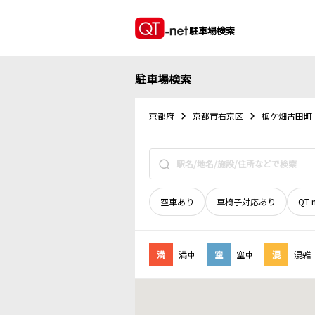
駐車場検索
駐車場検索
京都府
京都市右京区
梅ケ畑古田町
空車あり
車椅子対応あり
QT-
満
満車
空
空車
混
混雑