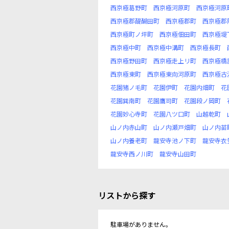
西京極葛野町
西京極河原町
西京極河原
西京極郡醍醐田町
西京極郡町
西京極郡
西京極町ノ坪町
西京極佃田町
西京極堤
西京極中町
西京極中溝町
西京極長町
西京極野田町
西京極走上リ町
西京極橋
西京極東町
西京極東向河原町
西京極古
花園猪ノ毛町
花園伊町
花園内畑町
花
花園巽南町
花園鷹司町
花園段ノ岡町
花園妙心寺町
花園八ツ口町
山越乾町
山ノ内赤山町
山ノ内瀬戸畑町
山ノ内苗
山ノ内養老町
龍安寺池ノ下町
龍安寺衣
龍安寺西ノ川町
龍安寺山田町
リストから探す
駐車場がありません。