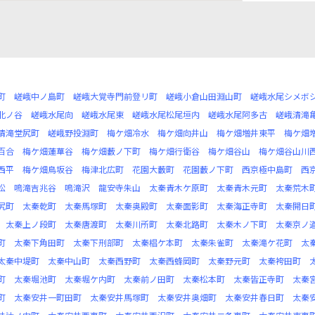
町
嵯峨中ノ島町
嵯峨大覚寺門前登リ町
嵯峨小倉山田淵山町
嵯峨水尾シメボ
北ノ谷
嵯峨水尾向
嵯峨水尾東
嵯峨水尾松尾垣内
嵯峨水尾阿多古
嵯峨清滝
清滝堂尻町
嵯峨野投淵町
梅ケ畑冷水
梅ケ畑向井山
梅ケ畑増井東平
梅ケ畑
百合
梅ケ畑蓮華谷
梅ケ畑藪ノ下町
梅ケ畑行衛谷
梅ケ畑谷山
梅ケ畑谷山川
西平
梅ケ畑鳥坂谷
梅津北広町
花園大藪町
花園藪ノ下町
西京極中島町
西
松
鳴滝吉兆谷
鳴滝沢
龍安寺朱山
太秦青木ケ原町
太秦青木元町
太秦荒木
尻町
太秦乾町
太秦馬塚町
太秦奥殿町
太秦面影町
太秦海正寺町
太秦開日
太秦上ノ段町
太秦唐渡町
太秦川所町
太秦北路町
太秦木ノ下町
太秦京ノ
町
太秦下角田町
太秦下刑部町
太秦椙ケ本町
太秦朱雀町
太秦滝ケ花町
太
太秦中堤町
太秦中山町
太秦西野町
太秦西蜂岡町
太秦野元町
太秦袴田町
町
太秦堀池町
太秦堀ケ内町
太秦前ノ田町
太秦松本町
太秦皆正寺町
太秦
町
太秦安井一町田町
太秦安井馬塚町
太秦安井奥畑町
太秦安井春日町
太秦