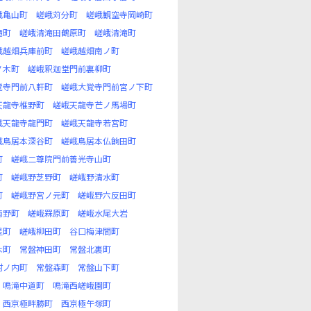
峨亀山町
嵯峨苅分町
嵯峨観空寺岡崎町
滝町
嵯峨清滝田鶴原町
嵯峨清滝町
峨越畑兵庫前町
嵯峨越畑南ノ町
ノ木町
嵯峨釈迦堂門前裏柳町
覚寺門前八軒町
嵯峨大覚寺門前宮ノ下町
天龍寺椎野町
嵯峨天龍寺芒ノ馬場町
峨天龍寺龍門町
嵯峨天龍寺若宮町
峨鳥居本深谷町
嵯峨鳥居本仏餉田町
町
嵯峨二尊院門前善光寺山町
町
嵯峨野芝野町
嵯峨野清水町
町
嵯峨野宮ノ元町
嵯峨野六反田町
南野町
嵯峨罧原町
嵯峨水尾大岩
星町
嵯峨柳田町
谷口梅津間町
木町
常盤神田町
常盤北裏町
村ノ内町
常盤森町
常盤山下町
鳴滝中道町
鳴滝西嵯峨園町
西京極畔勝町
西京極午塚町