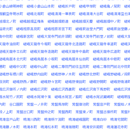
小倉山緋明神町
嵯峨小倉山山本町
嵯峨折戸町
嵯峨甲塚町
嵯峨亀ノ尾町
嵯
峨観空寺明水町
嵯峨北堀町
嵯峨清滝一華表町
嵯峨清滝大谷町
嵯峨清滝空也
越畑北ノ町
嵯峨越畑正権条
嵯峨越畑筋違
嵯峨越畑天慶
嵯峨越畑中ノ町
嵯
稲荷元町
嵯峨樒原高見町
嵯峨樒原若宮下町
嵯峨釈迦堂大門町
嵯峨釈迦堂藤
南中院町
嵯峨新宮町
嵯峨大覚寺門前井頭町
嵯峨大覚寺門前堂ノ前町
嵯峨大
天龍寺油掛町
嵯峨天龍寺今堀町
嵯峨天龍寺北造路町
嵯峨天龍寺車道町
嵯峨
嵯峨天龍寺立石町
嵯峨天龍寺造路町
嵯峨天龍寺中島町
嵯峨天龍寺広道町
嵯
嵯峨鳥居本北代町
嵯峨鳥居本小坂町
嵯峨鳥居本仙翁町
嵯峨鳥居本中筋町
嵯
通町
嵯峨中又町
嵯峨中山町
嵯峨二尊院門前往生院町
嵯峨二尊院門前北中院
嵯峨野有栖川町
嵯峨野内田町
嵯峨野神ノ木町
嵯峨野北野町
嵯峨野嵯峨ノ段
投渕町
嵯峨野西ノ藤町
嵯峨野々宮町
嵯峨野東田町
嵯峨野開町
嵯峨野南浦
峨広沢御所ノ内町
嵯峨広沢町
嵯峨広沢西裏町
嵯峨広沢南下馬野町
嵯峨広沢
峨水尾竹ノ尻町
嵯峨水尾鳩ケ巣
嵯峨水尾宮ノ脇町
嵯峨水尾武蔵嶋町
嵯峨明
内町
谷口園町
常盤一ノ井町
常盤馬塚町
常盤御池町
常盤音戸町
常盤柏ノ
段ノ上町
常盤出口町
常盤仲之町
常盤西町
常盤東ノ町
常盤古御所町
常盤
鳴滝音戸山町
鳴滝川西町
鳴滝桐ケ淵町
鳴滝嵯峨園町
鳴滝白砂
鳴滝宅間町
鳴滝藤ノ木町
鳴滝本町
鳴滝松本町
鳴滝瑞穂町
鳴滝安井殿町
鳴滝蓮花寺町