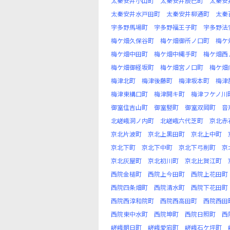
太秦安井小山町
太秦安井辰巳町
太秦安
太秦安井水戸田町
太秦安井柳通町
太秦
宇多野馬場町
宇多野福王子町
宇多野法
梅ケ畑久保谷町
梅ケ畑御所ノ口町
梅ケ
梅ケ畑中田町
梅ケ畑中縄手町
梅ケ畑西
梅ケ畑御経坂町
梅ケ畑宮ノ口町
梅ケ畑
梅津北町
梅津後藤町
梅津坂本町
梅津
梅津東構口町
梅津開キ町
梅津フケノ川
御室住吉山町
御室竪町
御室双岡町
音
北嵯峨洞ノ内町
北嵯峨六代芝町
京北赤
京北片波町
京北上黒田町
京北上中町
京北下町
京北下中町
京北下弓削町
京
京北灰屋町
京北初川町
京北比賀江町
西院金槌町
西院上今田町
西院上花田町
西院四条畑町
西院清水町
西院下花田町
西院西淳和院町
西院西高田町
西院西田
西院東中水町
西院坤町
西院日照町
西
嵯峨朝日町
嵯峨愛宕町
嵯峨石ケ坪町