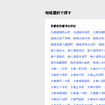
地域選択で探す
京都府京都市右京区
北嵯峨朝原山町
北嵯峨赤阪町
太秦多藪
嵯峨水尾下神明
嵯峨水尾中頃
嵯峨水尾
嵯峨清滝八講檀町
嵯峨清滝北谷町
嵯峨
梅ケ畑水谷
梅ケ畑燧岩谷
梅ケ畑真野ケ
梅ケ畑風吹
梅ケ畑馬谷東平
梅ケ畑馬谷
西京極藪開町
西京極西中島町
鳴滝三本
太秦一ノ井町
太秦一町芝町
太秦井戸ケ
太秦桂ケ原町
太秦桂木町
太秦上刑部町
太秦御所ノ内町
太秦御領田町
太秦三尾
太秦辻ケ本町
太秦土本町
太秦中筋町
太秦東蜂岡町
太秦樋ノ内町
太秦藤ケ森
太秦森ケ前町
太秦門田町
太秦安井池田