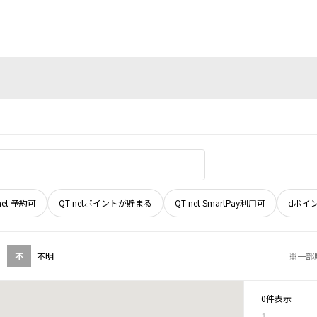
net 予約可
QT-netポイントが貯まる
QT-net SmartPay利用可
dポイ
不
不明
※一部
0件表示
1