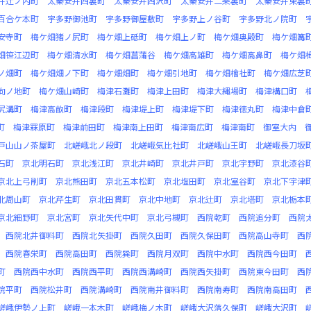
井辻ノ内町
太秦安井西裏町
太秦安井西沢町
太秦安井二条裏町
太秦安井東裏
百合ケ本町
宇多野御池町
宇多野御屋敷町
宇多野上ノ谷町
宇多野北ノ院町
安寺町
梅ケ畑猪ノ尻町
梅ケ畑上砥町
梅ケ畑上ノ町
梅ケ畑奥殿町
梅ケ畑篝
畑笹江辺町
梅ケ畑清水町
梅ケ畑菖蒲谷
梅ケ畑高雄町
梅ケ畑高鼻町
梅ケ畑
ノ畑町
梅ケ畑畑ノ下町
梅ケ畑畑町
梅ケ畑引地町
梅ケ畑檜社町
梅ケ畑広芝
向ノ地町
梅ケ畑山崎町
梅津石灘町
梅津上田町
梅津大縄場町
梅津構口町
尻溝町
梅津高畝町
梅津段町
梅津堤上町
梅津堤下町
梅津徳丸町
梅津中倉
町
梅津罧原町
梅津前田町
梅津南上田町
梅津南広町
梅津南町
御室大内
戸山山ノ茶屋町
北嵯峨北ノ段町
北嵯峨気比社町
北嵯峨山王町
北嵯峨長刀坂
石町
京北明石町
京北浅江町
京北井崎町
京北井戸町
京北宇野町
京北漆谷
京北上弓削町
京北熊田町
京北五本松町
京北塩田町
京北室谷町
京北下宇津
北周山町
京北芹生町
京北田貫町
京北中地町
京北辻町
京北塔町
京北栃本
京北細野町
京北宮町
京北矢代中町
京北弓槻町
西院乾町
西院追分町
西院
西院北井御料町
西院北矢掛町
西院久田町
西院久保田町
西院高山寺町
西
西院春栄町
西院高田町
西院巽町
西院月双町
西院中水町
西院西今田町
町
西院西中水町
西院西平町
西院西溝崎町
西院西矢掛町
西院東今田町
西
院平町
西院松井町
西院溝崎町
西院南井御料町
西院南寿町
西院南高田町
嵯峨伊勢ノ上町
嵯峨一本木町
嵯峨梅ノ木町
嵯峨大沢落久保町
嵯峨大沢町