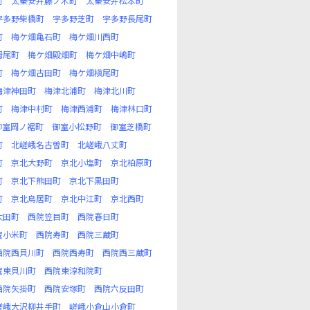
町
太秦安井藤ノ木町
太秦安井松本町
宇多野柴橋町
宇多野芝町
宇多野長尾町
町
梅ケ畑亀石町
梅ケ畑川西町
栂尾町
梅ケ畑殿畑町
梅ケ畑中嶋町
町
梅ケ畑古田町
梅ケ畑槇尾町
梅津神田町
梅津北浦町
梅津北川町
町
梅津中村町
梅津西浦町
梅津林口町
御室岡ノ裾町
御室小松野町
御室芝橋町
町
北嵯峨名古曽町
北嵯峨八丈町
町
京北大野町
京北小塩町
京北柏原町
町
京北下熊田町
京北下黒田町
町
京北鳥居町
京北中江町
京北西町
太田町
西院笠目町
西院春日町
院小米町
西院寿町
西院三蔵町
西院西貝川町
西院西寿町
西院西三蔵町
院東貝川町
西院東淳和院町
西院矢掛町
西院安塚町
西院六反田町
嵯峨大沢柳井手町
嵯峨小倉山小倉町