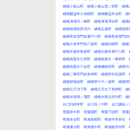
嵯峨小倉山町
嵯峨小倉山堂ノ前町
嵯峨
嵯峨観空寺久保殿町
嵯峨観空寺谷町
嵯
嵯峨清滝月ノ輪町
嵯峨清滝深谷町
嵯峨
嵯峨越畑桃原垣内
嵯峨五島町
嵯峨樒原
嵯峨釈迦堂門前瀬戸川町
嵯峨釈迦堂門前
嵯峨大覚寺門前六道町
嵯峨釣殿町
嵯峨
嵯峨天龍寺角倉町
嵯峨天龍寺瀬戸川町
嵯峨鳥居本化野町
嵯峨鳥居本一華表町
嵯峨鳥居本六反町
嵯峨蜻蛉尻町
嵯峨中
嵯峨二尊院門前長神町
嵯峨野秋街道町
嵯峨野高田町
嵯峨野千代ノ道町
嵯峨野
嵯峨広沢池下町
嵯峨広沢北下馬野町
嵯
嵯峨水尾岡ノ窪町
嵯峨水尾北垣内町
嵯
谷口円成寺町
谷口垣ノ内町
谷口唐田ノ
常盤草木町
常盤窪町
常盤下田町
常盤
鳴滝泉谷町
鳴滝泉殿町
鳴滝宇多野谷
鳴滝蓮池町
鳴滝春木町
鳴滝般若寺町