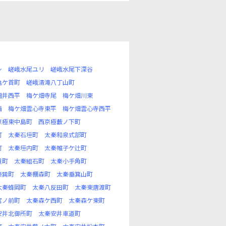
シ
嵯峨水尾ユリ
嵯峨水尾下深谷
亀ケ首町
嵯峨清滝八丁山町
増井西平
梅ケ畑寺尾
梅ケ畑川東
西
梅ケ畑雲心寺東平
梅ケ畑雲心寺西平
京極東中島町
西京極藪ノ下町
町
太秦石垣町
太秦和泉式部町
町
太秦垣内町
太秦帷子ケ辻町
道町
太秦組石町
太秦小手角町
秦巽町
太秦棚森町
太秦垂箕山町
太秦蜂岡町
太秦八反田町
太秦東唐渡町
宮ノ前町
太秦森ケ西町
太秦森ケ東町
安井北御所町
太秦安井車道町