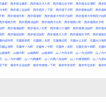
町裏町
西京極北裏町
西京極北大入町
西京極北衣手町
西京極北庄境町
西京
附洲町
西京極三反田町
西京極芝ノ下町
西京極下沢町
西京極新田町
西京極
下町
西京極堤外町
西京極堤町
西京極徳大寺団子田町
西京極徳大寺西団子田
西京極南方町
西京極西池田町
西京極西大丸町
西京極西川町
西京極西衣手町
詰町
西京極畑田町
西京極浜ノ本町
西京極火打畑町
西京極東池田町
西京極
浜町
西京極前田町
西京極豆田町
西京極南大入町
西京極南衣手町
西京極南
園円成寺町
花園扇野町
花園岡ノ本町
花園春日町
花園木辻北町
花園木辻南
花園土堂町
花園寺ノ内町
花園寺ノ中町
花園寺ノ前町
花園天授ケ岡町
花園
山越巽町
山越中町
山越西町
山越東町
山ノ内荒木町
山ノ内池尻町
山ノ内
町
山ノ内中畑町
山ノ内西裏町
山ノ内西八反田町
山ノ内御堂殿町
山ノ内宮
笠下町
龍安寺五反田町
龍安寺御陵ノ下町
龍安寺斎宮町
龍安寺住吉町
龍安