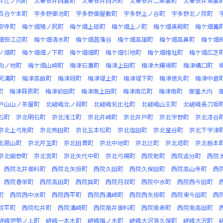
井辻ノ内町
太秦安井西裏町
太秦安井西沢町
太秦安井二条裏町
太秦安井東裏
百合ケ本町
宇多野御池町
宇多野御屋敷町
宇多野上ノ谷町
宇多野北ノ院町
安寺町
梅ケ畑猪ノ尻町
梅ケ畑上砥町
梅ケ畑上ノ町
梅ケ畑奥殿町
梅ケ畑篝
畑笹江辺町
梅ケ畑清水町
梅ケ畑菖蒲谷
梅ケ畑高雄町
梅ケ畑高鼻町
梅ケ畑
ノ畑町
梅ケ畑畑ノ下町
梅ケ畑畑町
梅ケ畑引地町
梅ケ畑檜社町
梅ケ畑広芝
向ノ地町
梅ケ畑山崎町
梅津石灘町
梅津上田町
梅津大縄場町
梅津構口町
尻溝町
梅津高畝町
梅津段町
梅津堤上町
梅津堤下町
梅津徳丸町
梅津中倉
町
梅津罧原町
梅津前田町
梅津南上田町
梅津南広町
梅津南町
御室大内
戸山山ノ茶屋町
北嵯峨北ノ段町
北嵯峨気比社町
北嵯峨山王町
北嵯峨長刀坂
石町
京北明石町
京北浅江町
京北井崎町
京北井戸町
京北宇野町
京北漆谷
京北上弓削町
京北熊田町
京北五本松町
京北塩田町
京北室谷町
京北下宇津
北周山町
京北芹生町
京北田貫町
京北中地町
京北辻町
京北塔町
京北栃本
京北細野町
京北宮町
京北矢代中町
京北弓槻町
西院乾町
西院追分町
西院
西院北井御料町
西院北矢掛町
西院久田町
西院久保田町
西院高山寺町
西
西院春栄町
西院高田町
西院巽町
西院月双町
西院中水町
西院西今田町
町
西院西中水町
西院西平町
西院西溝崎町
西院西矢掛町
西院東今田町
西
院平町
西院松井町
西院溝崎町
西院南井御料町
西院南寿町
西院南高田町
嵯峨伊勢ノ上町
嵯峨一本木町
嵯峨梅ノ木町
嵯峨大沢落久保町
嵯峨大沢町