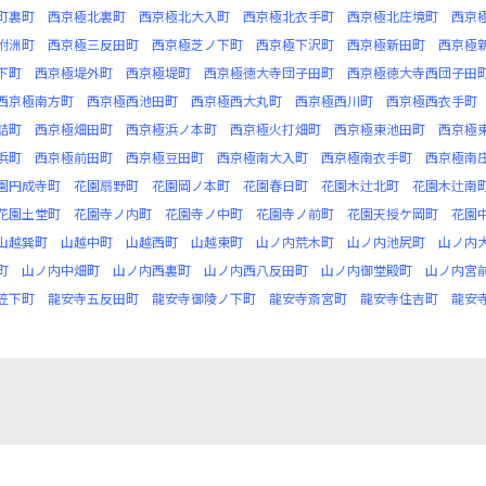
町裏町
西京極北裏町
西京極北大入町
西京極北衣手町
西京極北庄境町
西京
附洲町
西京極三反田町
西京極芝ノ下町
西京極下沢町
西京極新田町
西京極
下町
西京極堤外町
西京極堤町
西京極徳大寺団子田町
西京極徳大寺西団子田
西京極南方町
西京極西池田町
西京極西大丸町
西京極西川町
西京極西衣手町
詰町
西京極畑田町
西京極浜ノ本町
西京極火打畑町
西京極東池田町
西京極
浜町
西京極前田町
西京極豆田町
西京極南大入町
西京極南衣手町
西京極南
園円成寺町
花園扇野町
花園岡ノ本町
花園春日町
花園木辻北町
花園木辻南
花園土堂町
花園寺ノ内町
花園寺ノ中町
花園寺ノ前町
花園天授ケ岡町
花園
山越巽町
山越中町
山越西町
山越東町
山ノ内荒木町
山ノ内池尻町
山ノ内
町
山ノ内中畑町
山ノ内西裏町
山ノ内西八反田町
山ノ内御堂殿町
山ノ内宮
笠下町
龍安寺五反田町
龍安寺御陵ノ下町
龍安寺斎宮町
龍安寺住吉町
龍安