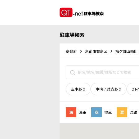
駐車場検索
駐車場検索
京都府
京都市右京区
梅ケ畑山崎町
空車あり
車椅子対応あり
QT-
満
満車
空
空車
混
混雑