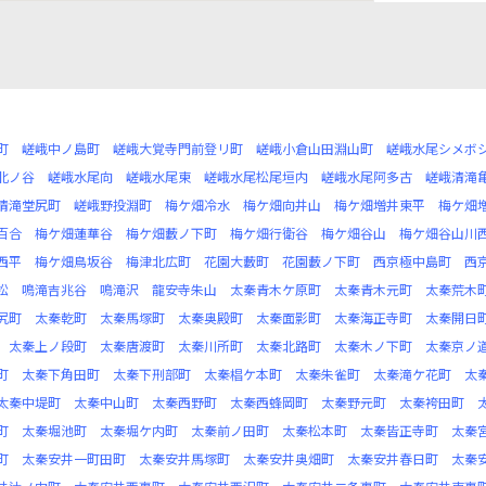
町
嵯峨中ノ島町
嵯峨大覚寺門前登リ町
嵯峨小倉山田淵山町
嵯峨水尾シメボ
北ノ谷
嵯峨水尾向
嵯峨水尾東
嵯峨水尾松尾垣内
嵯峨水尾阿多古
嵯峨清滝
清滝堂尻町
嵯峨野投淵町
梅ケ畑冷水
梅ケ畑向井山
梅ケ畑増井東平
梅ケ畑
百合
梅ケ畑蓮華谷
梅ケ畑藪ノ下町
梅ケ畑行衛谷
梅ケ畑谷山
梅ケ畑谷山川
西平
梅ケ畑鳥坂谷
梅津北広町
花園大藪町
花園藪ノ下町
西京極中島町
西
松
鳴滝吉兆谷
鳴滝沢
龍安寺朱山
太秦青木ケ原町
太秦青木元町
太秦荒木
尻町
太秦乾町
太秦馬塚町
太秦奥殿町
太秦面影町
太秦海正寺町
太秦開日
太秦上ノ段町
太秦唐渡町
太秦川所町
太秦北路町
太秦木ノ下町
太秦京ノ
町
太秦下角田町
太秦下刑部町
太秦椙ケ本町
太秦朱雀町
太秦滝ケ花町
太
太秦中堤町
太秦中山町
太秦西野町
太秦西蜂岡町
太秦野元町
太秦袴田町
町
太秦堀池町
太秦堀ケ内町
太秦前ノ田町
太秦松本町
太秦皆正寺町
太秦
町
太秦安井一町田町
太秦安井馬塚町
太秦安井奥畑町
太秦安井春日町
太秦