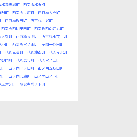
極郡猪馬場町
西京極郡沢町
新明町
西京極末広町
西京極大門町
町
西京極殿田町
西京極中沢町
西京極西団子田町
西京極西向河原町
東大丸町
西京極東側町
西京極東衣手町
庄境町
西京極宮ノ東町
花園一条田町
町
花園車道町
花園坤南町
花園艮北町
中御門町
花園馬代町
花園宮ノ上町
大町
山ノ内北ノ口町
山ノ内五反田町
前町
山ノ内宮脇町
山ノ内山ノ下町
寺玉津芝町
龍安寺塔ノ下町