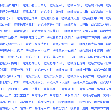
小倉山緋明神町
嵯峨小倉山山本町
嵯峨折戸町
嵯峨甲塚町
嵯峨亀ノ尾町
嵯
峨観空寺明水町
嵯峨北堀町
嵯峨清滝一華表町
嵯峨清滝大谷町
嵯峨清滝空也
越畑北ノ町
嵯峨越畑正権条
嵯峨越畑筋違
嵯峨越畑天慶
嵯峨越畑中ノ町
嵯
稲荷元町
嵯峨樒原高見町
嵯峨樒原若宮下町
嵯峨釈迦堂大門町
嵯峨釈迦堂藤
南中院町
嵯峨新宮町
嵯峨大覚寺門前井頭町
嵯峨大覚寺門前堂ノ前町
嵯峨大
天龍寺油掛町
嵯峨天龍寺今堀町
嵯峨天龍寺北造路町
嵯峨天龍寺車道町
嵯峨
嵯峨天龍寺立石町
嵯峨天龍寺造路町
嵯峨天龍寺中島町
嵯峨天龍寺広道町
嵯
嵯峨鳥居本北代町
嵯峨鳥居本小坂町
嵯峨鳥居本仙翁町
嵯峨鳥居本中筋町
嵯
通町
嵯峨中又町
嵯峨中山町
嵯峨二尊院門前往生院町
嵯峨二尊院門前北中院
嵯峨野有栖川町
嵯峨野内田町
嵯峨野神ノ木町
嵯峨野北野町
嵯峨野嵯峨ノ段
投渕町
嵯峨野西ノ藤町
嵯峨野々宮町
嵯峨野東田町
嵯峨野開町
嵯峨野南浦
峨広沢御所ノ内町
嵯峨広沢町
嵯峨広沢西裏町
嵯峨広沢南下馬野町
嵯峨広沢
峨水尾竹ノ尻町
嵯峨水尾鳩ケ巣
嵯峨水尾宮ノ脇町
嵯峨水尾武蔵嶋町
嵯峨明
内町
谷口園町
常盤一ノ井町
常盤馬塚町
常盤御池町
常盤音戸町
常盤柏ノ
段ノ上町
常盤出口町
常盤仲之町
常盤西町
常盤東ノ町
常盤古御所町
常盤
鳴滝音戸山町
鳴滝川西町
鳴滝桐ケ淵町
鳴滝嵯峨園町
鳴滝白砂
鳴滝宅間町
鳴滝藤ノ木町
鳴滝本町
鳴滝松本町
鳴滝瑞穂町
鳴滝安井殿町
鳴滝蓮花寺町