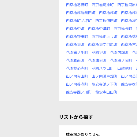
西京極葛野町
西京極河原町
西京極河原
西京極郡醍醐田町
西京極郡町
西京極郡
西京極町ノ坪町
西京極佃田町
西京極堤
西京極中町
西京極中溝町
西京極長町
西京極野田町
西京極走上リ町
西京極橋
西京極東町
西京極東向河原町
西京極古
花園猪ノ毛町
花園伊町
花園内畑町
花
花園巽南町
花園鷹司町
花園段ノ岡町
花園妙心寺町
花園八ツ口町
山越乾町
山ノ内赤山町
山ノ内瀬戸畑町
山ノ内苗
山ノ内養老町
龍安寺池ノ下町
龍安寺衣
龍安寺西ノ川町
龍安寺山田町
リストから探す
駐車場がありません。