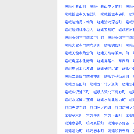
嵯峨小倉山町
嵯峨小倉山堂ノ前町
嵯峨
嵯峨観空寺久保殿町
嵯峨観空寺谷町
嵯
嵯峨清滝月ノ輪町
嵯峨清滝深谷町
嵯峨
嵯峨越畑桃原垣内
嵯峨五島町
嵯峨樒原
嵯峨釈迦堂門前瀬戸川町
嵯峨釈迦堂門前
嵯峨大覚寺門前六道町
嵯峨釣殿町
嵯峨
嵯峨天龍寺角倉町
嵯峨天龍寺瀬戸川町
嵯峨鳥居本化野町
嵯峨鳥居本一華表町
嵯峨鳥居本六反町
嵯峨蜻蛉尻町
嵯峨中
嵯峨二尊院門前長神町
嵯峨野秋街道町
嵯峨野高田町
嵯峨野千代ノ道町
嵯峨野
嵯峨広沢池下町
嵯峨広沢北下馬野町
嵯
嵯峨水尾岡ノ窪町
嵯峨水尾北垣内町
嵯
谷口円成寺町
谷口垣ノ内町
谷口唐田ノ
常盤草木町
常盤窪町
常盤下田町
常盤
鳴滝泉谷町
鳴滝泉殿町
鳴滝宇多野谷
鳴滝蓮池町
鳴滝春木町
鳴滝般若寺町