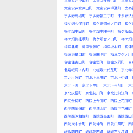
太秦安井小山町
太秦安井辰巳町
太秦安
太秦安井水戸田町
太秦安井柳通町
太秦
宇多野馬場町
宇多野福王子町
宇多野法
梅ケ畑久保谷町
梅ケ畑御所ノ口町
梅ケ
梅ケ畑中田町
梅ケ畑中縄手町
梅ケ畑西
梅ケ畑御経坂町
梅ケ畑宮ノ口町
梅ケ畑
梅津北町
梅津後藤町
梅津坂本町
梅津
梅津東構口町
梅津開キ町
梅津フケノ川
御室住吉山町
御室竪町
御室双岡町
音
北嵯峨洞ノ内町
北嵯峨六代芝町
京北赤
京北片波町
京北上黒田町
京北上中町
京北下町
京北下中町
京北下弓削町
京
京北灰屋町
京北初川町
京北比賀江町
西院金槌町
西院上今田町
西院上花田町
西院四条畑町
西院清水町
西院下花田町
西院西淳和院町
西院西高田町
西院西田
西院東中水町
西院坤町
西院日照町
西
嵯峨朝日町
嵯峨愛宕町
嵯峨石ケ坪町