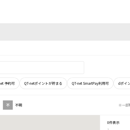
net 予約可
QT-netポイントが貯まる
QT-net SmartPay利用可
dポイ
不
不明
※一部
0件表示
1