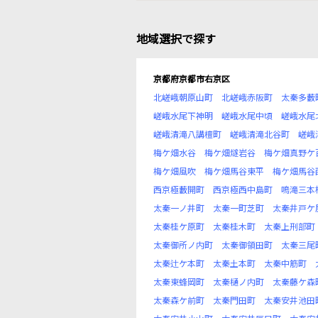
地域選択で探す
京都府京都市右京区
北嵯峨朝原山町
北嵯峨赤阪町
太秦多藪
嵯峨水尾下神明
嵯峨水尾中頃
嵯峨水尾
嵯峨清滝八講檀町
嵯峨清滝北谷町
嵯峨
梅ケ畑水谷
梅ケ畑燧岩谷
梅ケ畑真野ケ
梅ケ畑風吹
梅ケ畑馬谷東平
梅ケ畑馬谷
西京極藪開町
西京極西中島町
鳴滝三本
太秦一ノ井町
太秦一町芝町
太秦井戸ケ
太秦桂ケ原町
太秦桂木町
太秦上刑部町
太秦御所ノ内町
太秦御領田町
太秦三尾
太秦辻ケ本町
太秦土本町
太秦中筋町
太秦東蜂岡町
太秦樋ノ内町
太秦藤ケ森
太秦森ケ前町
太秦門田町
太秦安井池田