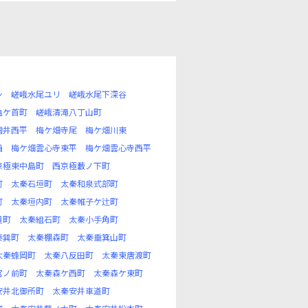
シ
嵯峨水尾ユリ
嵯峨水尾下深谷
亀ケ首町
嵯峨清滝八丁山町
増井西平
梅ケ畑寺尾
梅ケ畑川東
西
梅ケ畑雲心寺東平
梅ケ畑雲心寺西平
京極東中島町
西京極藪ノ下町
町
太秦石垣町
太秦和泉式部町
町
太秦垣内町
太秦帷子ケ辻町
道町
太秦組石町
太秦小手角町
秦巽町
太秦棚森町
太秦垂箕山町
太秦蜂岡町
太秦八反田町
太秦東唐渡町
宮ノ前町
太秦森ケ西町
太秦森ケ東町
安井北御所町
太秦安井車道町