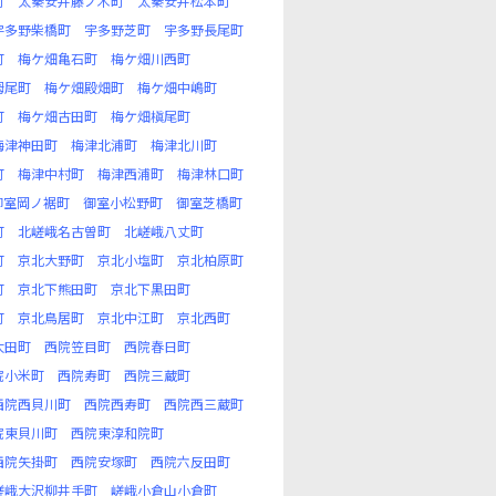
町
太秦安井藤ノ木町
太秦安井松本町
宇多野柴橋町
宇多野芝町
宇多野長尾町
町
梅ケ畑亀石町
梅ケ畑川西町
栂尾町
梅ケ畑殿畑町
梅ケ畑中嶋町
町
梅ケ畑古田町
梅ケ畑槇尾町
梅津神田町
梅津北浦町
梅津北川町
町
梅津中村町
梅津西浦町
梅津林口町
御室岡ノ裾町
御室小松野町
御室芝橋町
町
北嵯峨名古曽町
北嵯峨八丈町
町
京北大野町
京北小塩町
京北柏原町
町
京北下熊田町
京北下黒田町
町
京北鳥居町
京北中江町
京北西町
太田町
西院笠目町
西院春日町
院小米町
西院寿町
西院三蔵町
西院西貝川町
西院西寿町
西院西三蔵町
院東貝川町
西院東淳和院町
西院矢掛町
西院安塚町
西院六反田町
嵯峨大沢柳井手町
嵯峨小倉山小倉町