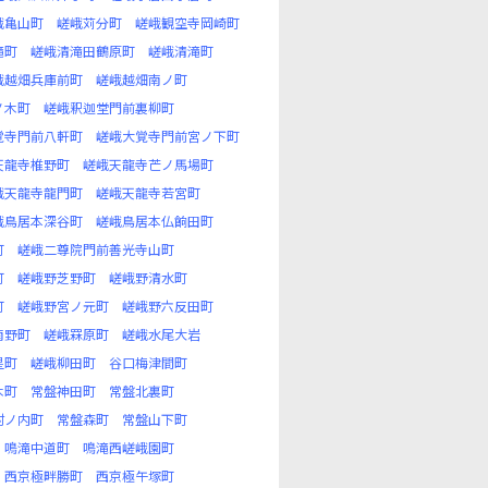
峨亀山町
嵯峨苅分町
嵯峨観空寺岡崎町
滝町
嵯峨清滝田鶴原町
嵯峨清滝町
峨越畑兵庫前町
嵯峨越畑南ノ町
ノ木町
嵯峨釈迦堂門前裏柳町
覚寺門前八軒町
嵯峨大覚寺門前宮ノ下町
天龍寺椎野町
嵯峨天龍寺芒ノ馬場町
峨天龍寺龍門町
嵯峨天龍寺若宮町
峨鳥居本深谷町
嵯峨鳥居本仏餉田町
町
嵯峨二尊院門前善光寺山町
町
嵯峨野芝野町
嵯峨野清水町
町
嵯峨野宮ノ元町
嵯峨野六反田町
南野町
嵯峨罧原町
嵯峨水尾大岩
星町
嵯峨柳田町
谷口梅津間町
木町
常盤神田町
常盤北裏町
村ノ内町
常盤森町
常盤山下町
鳴滝中道町
鳴滝西嵯峨園町
西京極畔勝町
西京極午塚町