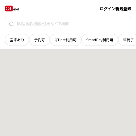
京都府
京都市右京区
梅津大縄場町
地域選択で探す
ログイン
新規登録
空車あり
予約可
QT-net利用可
SmartPay利用可
車椅子