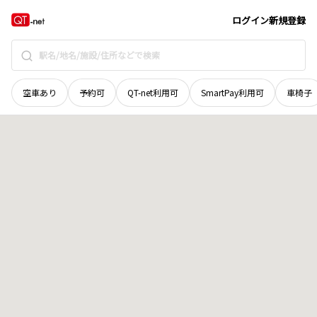
京都府
京都市右京区
西京極中町
地域選択で探す
ログイン
新規登録
空車あり
予約可
QT-net利用可
SmartPay利用可
車椅子