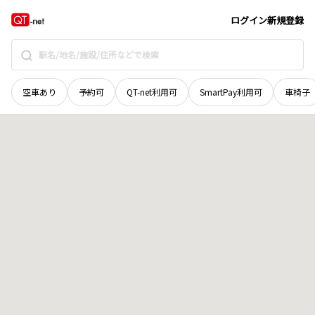
京都府
京都市右京区
鳴滝桐ケ淵町
地域選択で探す
ログイン
新規登録
空車あり
予約可
QT-net利用可
SmartPay利用可
車椅子