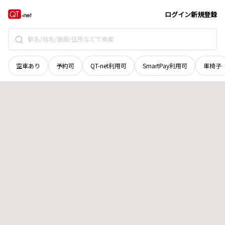
京都府
京都市山科区
四ノ宮小金塚
地域選択で探す
ログイン
新規登録
空車あり
予約可
QT-net利用可
SmartPay利用可
車椅子