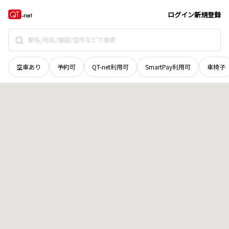
京都府
京都市山科区
安朱堂ノ後町
地域選択で探す
ログイン
新規登録
空車あり
予約可
QT-net利用可
SmartPay利用可
車椅子