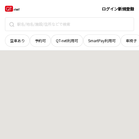
京都府
京都市山科区
御陵封ジ山町
地域選択で探す
ログイン
新規登録
空車あり
予約可
QT-net利用可
SmartPay利用可
車椅子