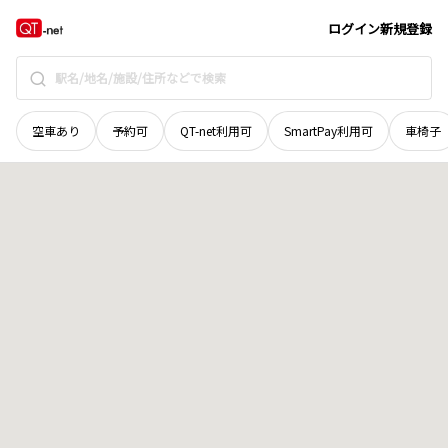
京都府
京都市左京区
一乗寺三百坊
地域選択で探す
ログイン
新規登録
空車あり
予約可
QT-net利用可
SmartPay利用可
車椅子