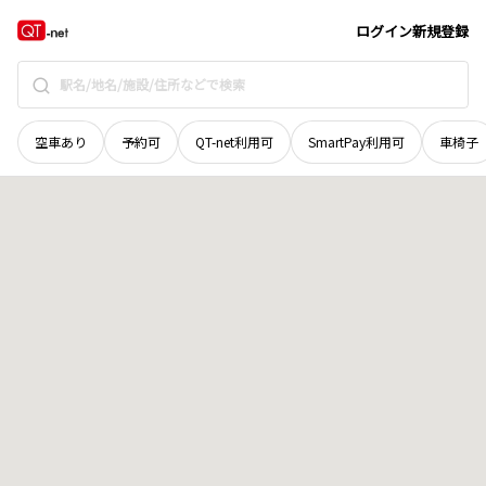
京都府
京都市左京区
一乗寺東浦町
地域選択で探す
ログイン
新規登録
空車あり
予約可
QT-net利用可
SmartPay利用可
車椅子